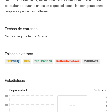
de forma inconsciente, están conectados a una gran operación de
contrabando durante un día en el que colisionan las conspiraciones
religiosas y el crímen callejero.
Fechas de estrenos
No hay ninguna fecha.
Añadir
Enlaces externos
Estadísticas
Popularidad
Votos
???
10
9
--
???
8
7