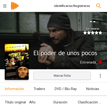
Identificarse/Registrarse
--
Sin valorar
El poder de unos pocos
Estrenada
Marcar ficha
Información
Trailers
DVD / Blu-Ray
Noticias
Título original
Año
Duración
Clasificación por edades