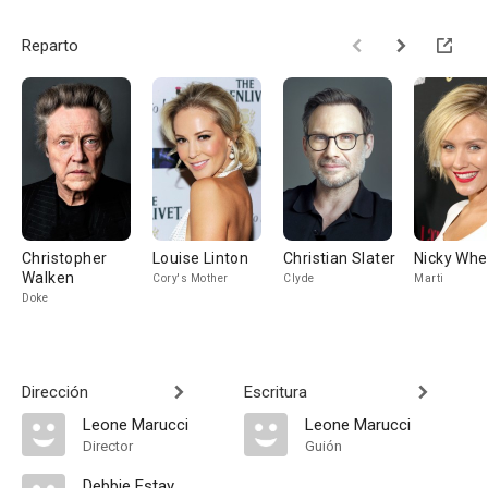
Reparto
Christopher
Louise Linton
Christian Slater
Nicky Whe
Walken
Cory's Mother
Clyde
Marti
Doke
Dirección
Escritura
Leone Marucci
Leone Marucci
Director
Guión
Debbie Estay