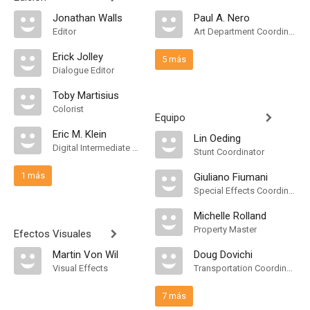
Jonathan Walls
Paul A. Nero
Editor
Art Department Coordinator
Erick Jolley
5 más
Dialogue Editor
Toby Martisius
Colorist
Equipo
Eric M. Klein
Lin Oeding
Digital Intermediate Producer
Stunt Coordinator
1 más
Giuliano Fiumani
Special Effects Coordinator
Michelle Rolland
Property Master
Efectos Visuales
Martin Von Wil
Doug Dovichi
Visual Effects
Transportation Coordinator
7 más