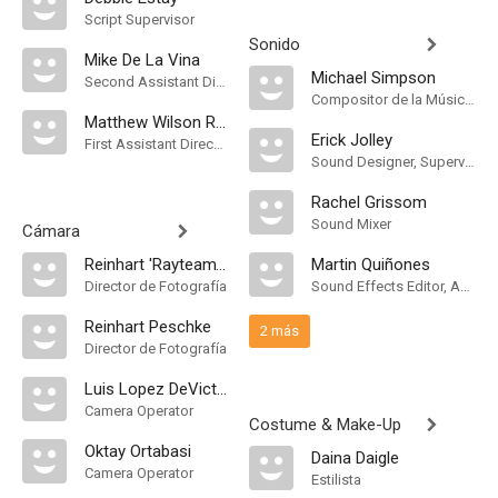
Script Supervisor
Sonido
Mike De La Vina
Michael Simpson
Second Assistant Director
Compositor de la Música Original, Música
Matthew Wilson Ross
Erick Jolley
First Assistant Director
Sound Designer, Supervising Sound Editor, Mezclador de Re-Grabación de Sonido
Rachel Grissom
Sound Mixer
Cámara
Reinhart 'Rayteam' Peschke
Martin Quiñones
Director de Fotografía
Sound Effects Editor, ADR & Dubbing, Foley Editor
Reinhart Peschke
2 más
Director de Fotografía
Luis Lopez DeVictoria
Camera Operator
Costume & Make-Up
Oktay Ortabasi
Daina Daigle
Camera Operator
Estilista