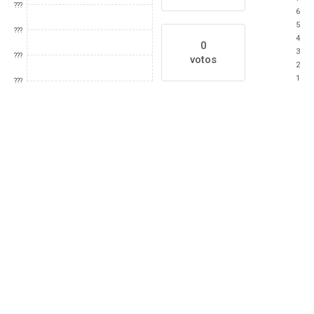
???
6
5
???
4
0
3
???
votos
2
1
???