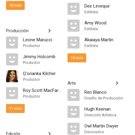
18 más
Dee Leveque
Estilista
Amy Wood
Estilista
Producción
Leone Marucci
Akaiaya Martin
Productor
Estilista
Jimmy Holcomb
10 más
Productor
Q'orianka Kilcher
Productor
Arte
Roy Scott MacFarland
Ren Blanco
Productor
Diseño de Producción
31 más
Hugh Keenan
Dirección Artística
Owl Martin Dwyer
Decorados
Edición