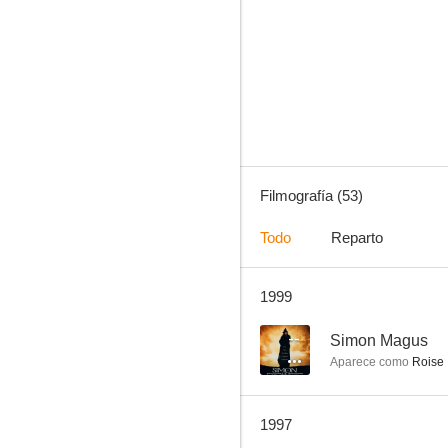
La dama del expreso
--
Filmografía (53)
Todo
Reparto
1999
Simon Magus
--
--
Simon Magus
Aparece como
Roise
1997