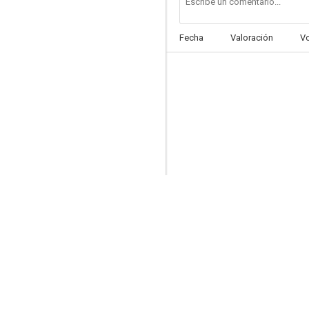
Fecha
Valoración
V
The House of Eliott
--
The Good Doctor Bodkin-Adams
--