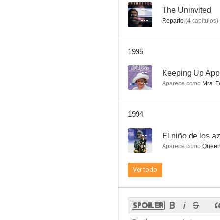
--
The Uninvited
Reparto
(
4
capítulos
)
Rebecca
1995
--
--
Keeping Up App
Aparece como
Mrs. F
1994
--
El niño de los a
Aparece como
Queen
Doctor Finlay
Ver todo
--