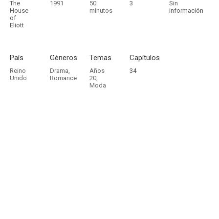
The
1991
50
3
Sin
House
minutos
información
of
Eliott
País
Géneros
Temas
Capítulos
Reino
Drama
,
Años
34
Unido
Romance
20
,
Moda