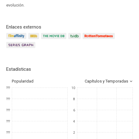
evolución.
Enlaces externos
Estadísticas
Popularidad
Capítulos y Temporadas
???
10
???
8
???
6
???
4
???
2