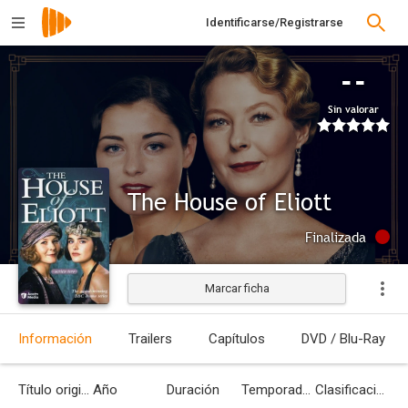
Identificarse/Registrarse
--
Sin valorar
The House of Eliott
Finalizada
Marcar ficha
Información
Trailers
Capítulos
DVD / Blu-Ray
Título original
Año
Duración
Temporadas
Clasificación por edades