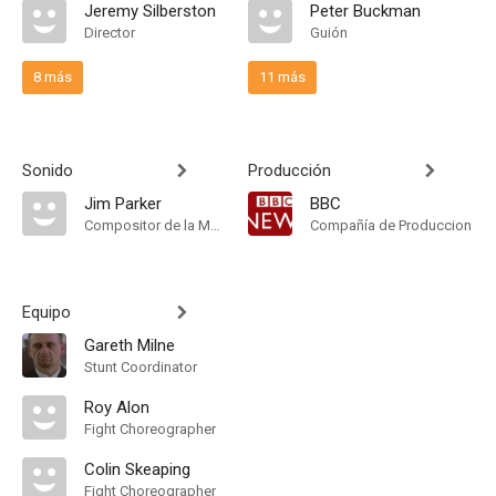
Jeremy Silberston
Peter Buckman
Director
Guión
8 más
11 más
Sonido
Producción
Jim Parker
BBC
Compositor de la Música Original
Compañía de Produccion
Equipo
Gareth Milne
Stunt Coordinator
Roy Alon
Fight Choreographer
Colin Skeaping
Fight Choreographer