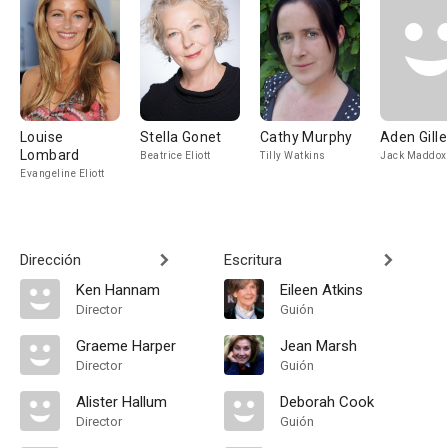
Louise
Stella Gonet
Cathy Murphy
Aden Gille
Lombard
Beatrice Eliott
Tilly Watkins
Jack Maddox
Evangeline Eliott
Dirección
Escritura
Ken Hannam
Eileen Atkins
Director
Guión
Graeme Harper
Jean Marsh
Director
Guión
Alister Hallum
Deborah Cook
Director
Guión