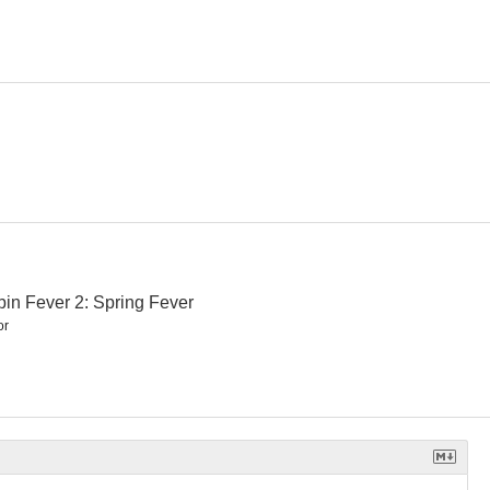
hinner)
Cabin Fever 2: Spring Fever
Fiddlin'
--
--
--
in Fever 2: Spring Fever
or
lvaje
Vidas separadas
El gran peque se va de ligue
--
--
--