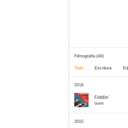
Psicópatas
6.8
Filmografía (40)
Todo
Escritura
Ed
2018
El vampiro adolescente
6.0
--
Fiddlin'
Guión
2015