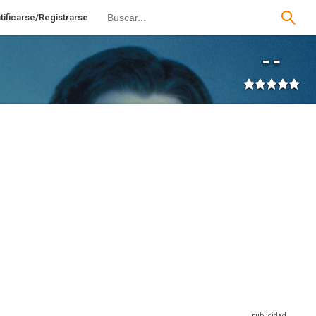
tificarse/Registrarse
--