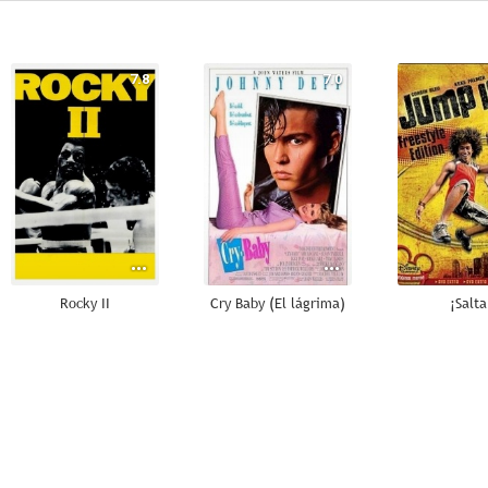
7.8
7.0
Rocky II
Cry Baby (El lágrima)
¡Salta
10
8.8