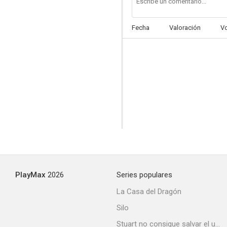
Fecha
Valoración
V
El chip asesino
--
PlayMax
2026
Series populares
El hombre de Chinatown
La Casa del Dragón
Silo
Stuart no consigue salvar el universo