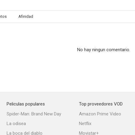
otos
Afinidad
Por fin, soy culpable
Desmadre familiar
Mujeres entr
--
--
No hay ningun comentario.
Peliculas populares
Top proveedores VOD
Caminando en el viento
Fiebre de primavera
Maldición 
Spider-Man: Brand New Day
Amazon Prime Video
La odisea
Netflix
La boca del diablo
Movistar+