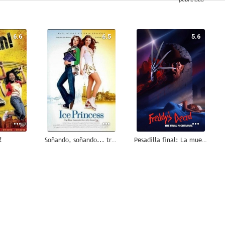
6.6
6.5
5.6
!
Soñando, soñando... triunfé patinando
Pesadilla final: La muerte de Freddy (Pesadilla en Elm Street 6)
7.7
7.5
6.8