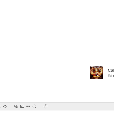
Escapando de la oscuridad
Pecker
Maleficio (T
--
--
3.5
Cab
Edit
Gusanos
La oscuridad (Gritos en la noche/Noches de terror)
Noche sa
--
--