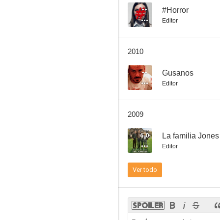
--
#Horror
Editor
Repli-Kate
2010
--
--
Gusanos
Editor
2009
6.0
La familia Jones
Editor
#Horror
Ver todo
--