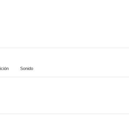
¿Qué se está cociendo?
Cómo comer gusanos fritos
Ley y o
6.7
6.5
ición
Sonido
Rebelión en las ondas
Enamórate
Hairsp
6.0
6.0