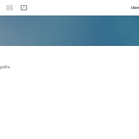
Iden
rafía.