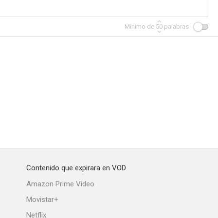
Mínimo de
50
palabras
e rejas
Rebeldes temerarios
Lookin' to Get Out
--
Contenido que expirara en VOD
gitana
Amazon Prime Video
Movistar+
Netflix