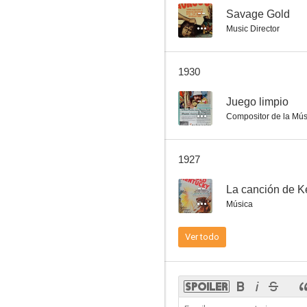
--
Savage Gold
Music Director
1930
--
Juego limpio
Compositor de la Mús
1927
--
La canción de K
Música
Ver todo