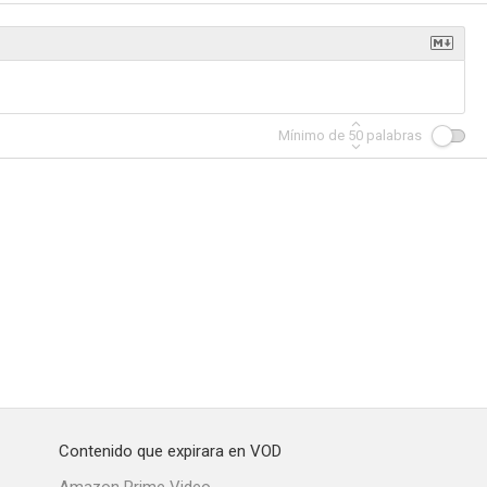
Mínimo de
50
palabras
Contenido que expirara en VOD