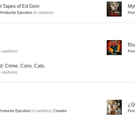
t Tapes of Ed Gein
--
Myt
,
Productor Ejecutivo
(
4
capítulos
)
Prod
--
Bl
6
capítulos
)
Prod
: Crime. Cons. Cats.
3
capítulos
)
7.0
¿Qu
Productor Ejecutivo
(
4
capítulos
)
,
Creador
Prod