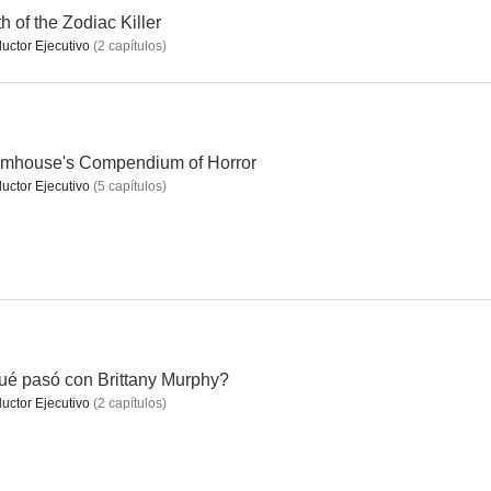
h of the Zodiac Killer
uctor Ejecutivo
(
2
capítulos
)
umhouse's Compendium of Horror
uctor Ejecutivo
(
5
capítulos
)
é pasó con Brittany Murphy?
uctor Ejecutivo
(
2
capítulos
)