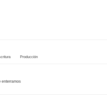
Dangerous Breed: Crime. Cons. Cats.
Slender Man / el hombre sin rostro
critura
Producción
e enterramos