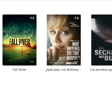
7.5
7.0
Fall River
¿Qué pasó con Brittany Murphy?
--
--