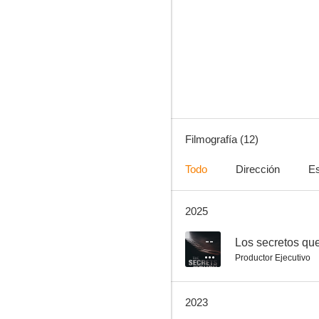
Blumhouse's Compendium of Horror
Filmografía (12)
Todo
Dirección
Es
2025
--
Los secretos qu
Productor Ejecutivo
2023