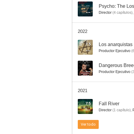
--
Psycho: The Los
Director
(
4
capítulos
)
2022
7.5
Los anarquistas
Productor Ejecutivo
(
--
Dangerous Breed
Productor Ejecutivo
(
2021
7.5
Fall River
Director
(
1
capítulo
)
,
Ver todo