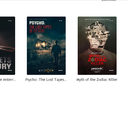
--
--
--
Los secretos que enterramos
Psycho: The Lost Tapes of Ed Gein
Myth of the Zodiac Killer
--
--
--