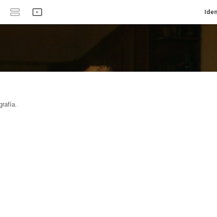
Iden
rafía.