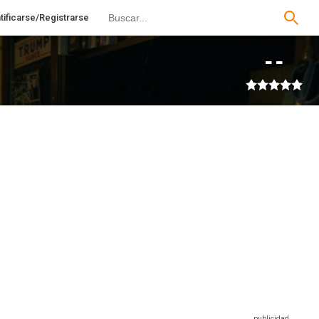
tificarse/Registrarse
--