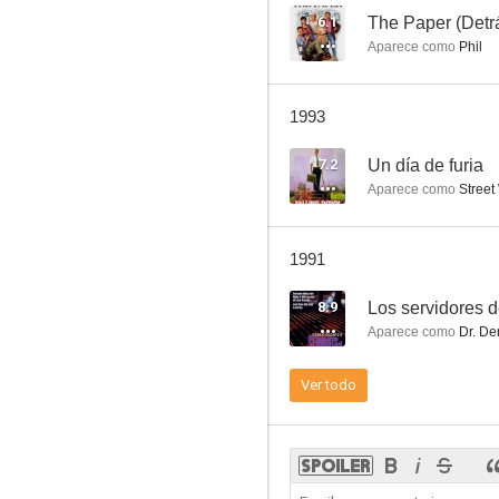
6.1
The Paper (Detrá
Aparece como
Phil
El confidente
1993
6.3
7.2
Un día de furia
Aparece como
Street
1991
8.9
Los servidores d
Aparece como
Dr. De
Tal para cual
Ver todo
6.1