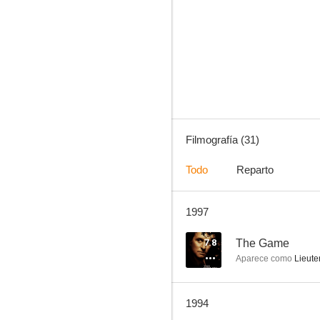
Serpico
8.9
Filmografía (31)
Todo
Reparto
1997
Los servidores del crepúsculo
8.0
7.8
The Game
Aparece como
Lieute
1994