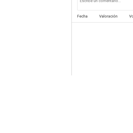
Fecha
Valoración
V
Rojos
5.0
Más allá de los límites de la realidad
--