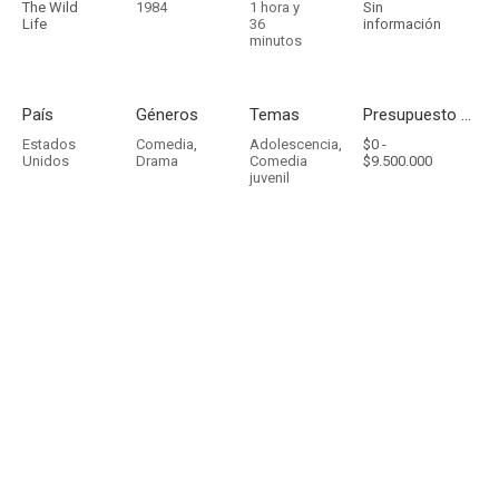
The Wild
1984
1 hora y
Sin
Life
36
información
minutos
País
Géneros
Temas
Presupuesto - Ingresos
Estados
Comedia
,
Adolescencia
,
$0 -
Unidos
Drama
Comedia
$9.500.000
juvenil