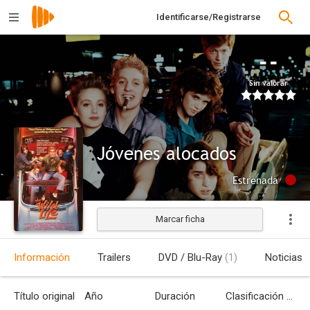
Identificarse/Registrarse
--
Sin valorar
Jóvenes alocados
Estrenada
Marcar ficha
Información
Trailers
DVD / Blu-Ray
(1)
Noticias
Título original
Año
Duración
Clasificación por edades