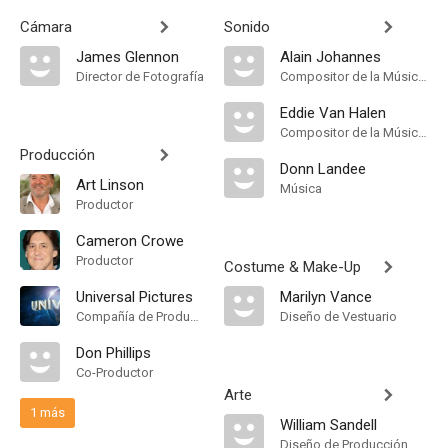
Cámara
Sonido
James Glennon
Alain Johannes
Director de Fotografía
Compositor de la Música Original
Eddie Van Halen
Compositor de la Música Original, Música
Producción
Donn Landee
Art Linson
Música
Productor
Cameron Crowe
Productor
Costume & Make-Up
Universal Pictures
Marilyn Vance
Compañía de Produccion
Diseño de Vestuario
Don Phillips
Co-Productor
Arte
1 más
William Sandell
Diseño de Producción