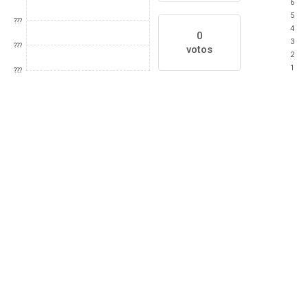
6
5
???
4
0
3
???
votos
2
1
???