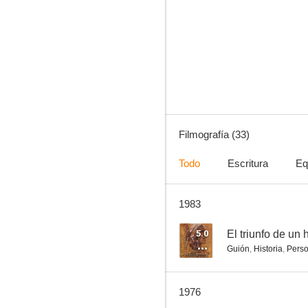
Odisea bajo el mar
--
Filmografía (33)
Todo
Escritura
Eq
1983
Oregon Passage
--
5.0
El triunfo de un
Guión
,
Historia
,
Perso
1976