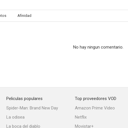
otos
Afinidad
Horizontes salvajes
Una mujer internacional
No hay ningun comentario.
Peliculas populares
Top proveedores VOD
Spider-Man: Brand New Day
Amazon Prime Video
La odisea
Netflix
La boca del diablo
Movistar+