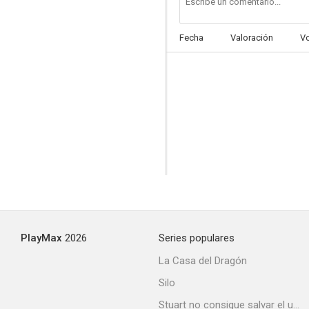
Fecha
Valoración
V
El retorno de Rin Tin Tin
PlayMax
2026
Series populares
La Casa del Dragón
Silo
Stuart no consigue salvar el universo