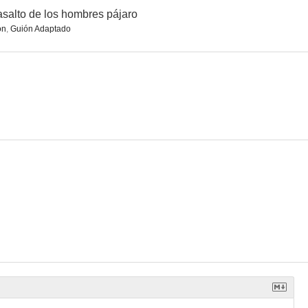
asalto de los hombres pájaro
ón
,
Guión Adaptado
ef Pontiac
El caballero enmascarado
The Lady and the Bandit
--
--
--
acific
Rocky
Louisiana