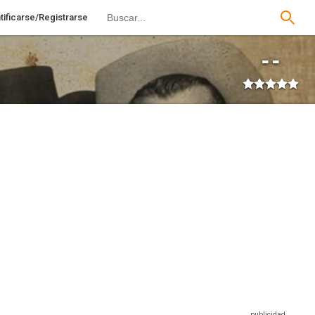
tificarse/Registrarse
--