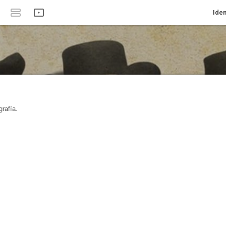
Iden
rafía.