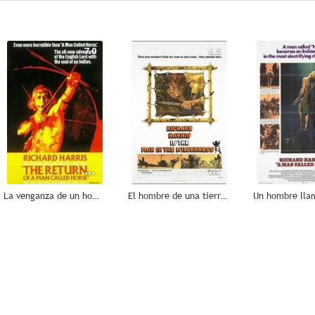
7.0
6.5
La venganza de un hombre llamado Caballo
El hombre de una tierra salvaje
--
--