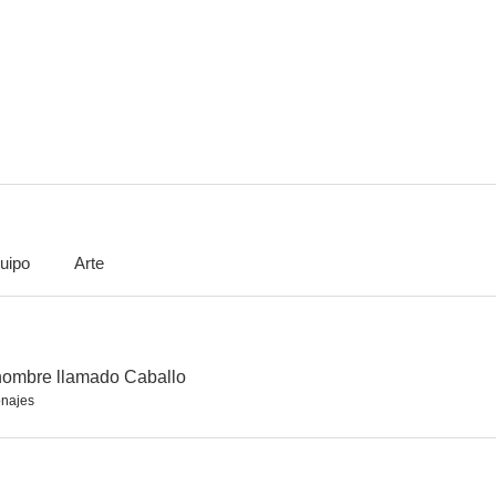
El rey de África
Jack de diamantes
Five Guns to 
--
--
uipo
Arte
Portland Exposé
Rumble on the Docks
La bestia de 
--
--
 hombre llamado Caballo
najes