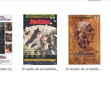
6.3
6.0
5.0
Un hombre llamado Caballo
El asalto de los hombres pájaro
El triunfo de un hombre llamado Caballo
--
--
--