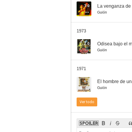
7.0
La venganza de
Guión
The Bamboo Prison
1973
--
2.0
Odisea bajo el 
Guión
1971
6.5
El hombre de una
Guión
El volcán perdido
Ver todo
--