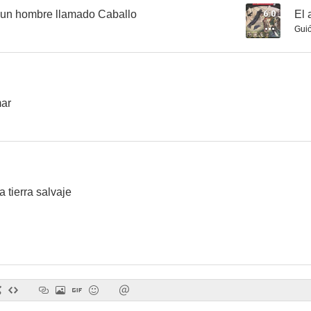
 un hombre llamado Caballo
6.0
El 
Gui
Son of Belle Starr
Asalto a Tombstone
Battles of Chi
--
--
mar
 tierra salvaje
Big Town
Bomba, el niño de la selva
Canadian P
--
--