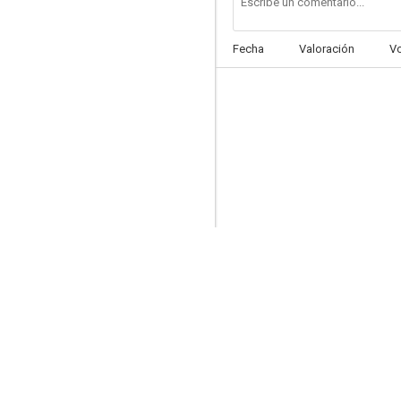
Fecha
Valoración
V
El rey de los bosques
--
Mr. District Attorney
--