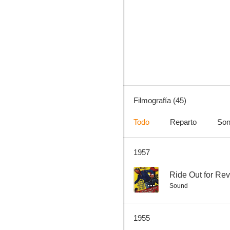
Las calles de la ciudad
--
Filmografía (45)
Todo
Reparto
Son
1957
Ride Out for Revenge
--
--
Ride Out for Re
Sound
1955