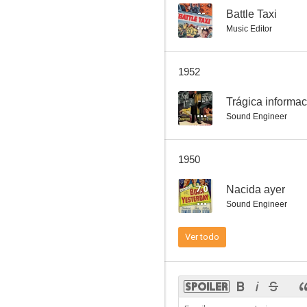
--
Battle Taxi
Music Editor
Trágica información
1952
--
--
Trágica informac
Sound Engineer
1950
7.0
Nacida ayer
Sound Engineer
The Mutineers
Ver todo
--