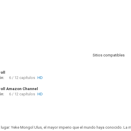
Sitios compatibles
oll
ón:
6 / 12 capítulos
HD
oll Amazon Channel
ón:
6 / 12 capítulos
HD
 El lugar: Yeke Mongol Ulus, el mayor imperio que el mundo haya conocido. La m