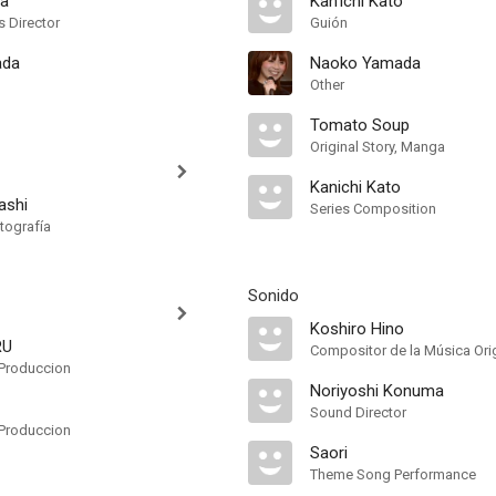
ra
Kan'ichi Katô
s Director
Guión
ada
Naoko Yamada
Other
Tomato Soup
Original Story, Manga
Kanichi Kato
ashi
Series Composition
tografía
Sonido
Koshiro Hino
RU
Compositor de la Música Orig
Produccion
Noriyoshi Konuma
Sound Director
Produccion
Saori
Theme Song Performance