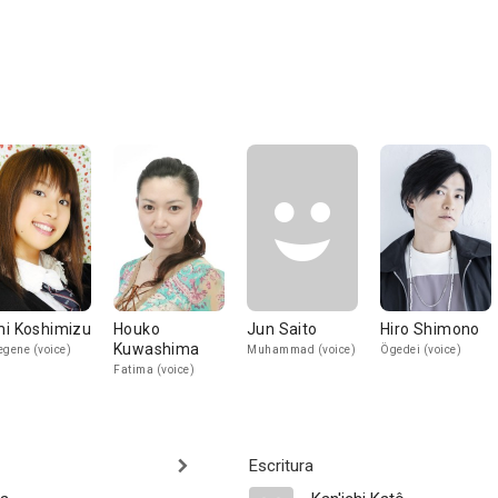
i Koshimizu
Houko
Jun Saito
Hiro Shimono
Kuwashima
egene (voice)
Muhammad (voice)
Ögedei (voice)
Fatima (voice)
Escritura