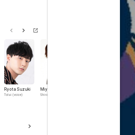
Ryota Suzuki
Miyu Irino
Daisuke
Kenji Noji
Namikawa
Tolui (voice)
Shira (voice)
Jochi (voice)
Chagatai (voice)