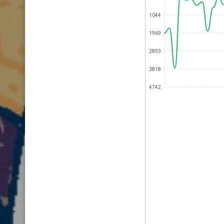
1044
1969
2893
3818
4742