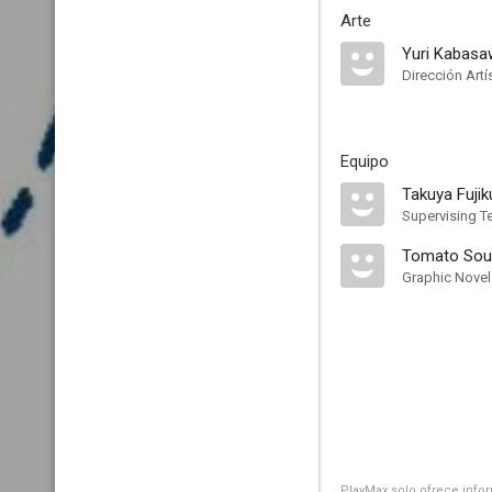
Arte
Yuri Kabas
Dirección Artí
Equipo
Takuya Fujik
Supervising Te
Tomato Sou
Graphic Novel 
PlayMax solo ofrece inform