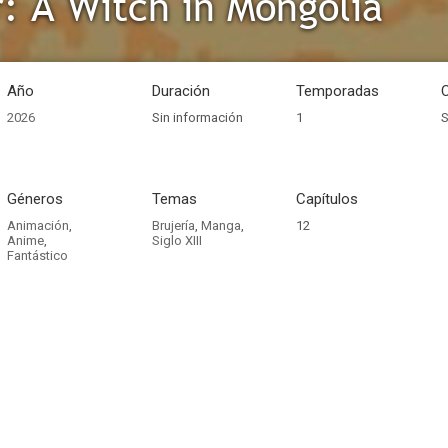
: A Witch in Mongolia
Año
Duración
Temporadas
2026
Sin información
1
S
Géneros
Temas
Capítulos
Animación
,
Brujería
,
Manga
,
12
Anime
,
Siglo XIII
Fantástico