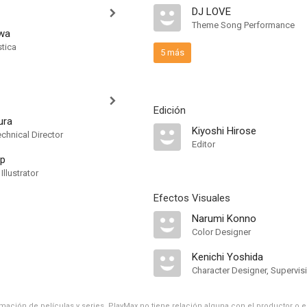
DJ LOVE
Theme Song Performance
awa
stica
5 más
Edición
ura
Kiyoshi Hirose
chnical Director
Editor
p
Illustrator
Efectos Visuales
Narumi Konno
Color Designer
Kenichi Yoshida
Character Designer, Supervis
ación de películas y series, PlayMax no tiene relación alguna con el productor o el d