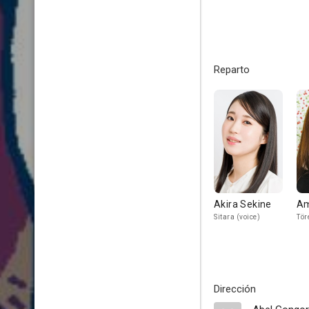
Reparto
Akira Sekine
Am
Sitara (voice)
Tör
Dirección