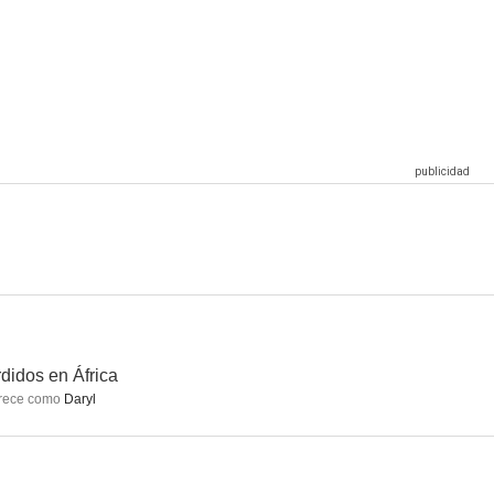
ligrosos
Mi amigo Mac
Tammy and the T-Rex
--
--
--
tasha
El regreso del pistolero
Hunk el yuppie
--
--
--
didos en África
rece como
Daryl