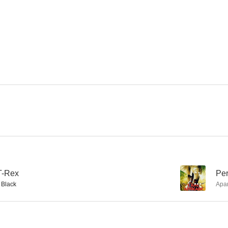
Al filo del abismo
House Party
Armados y pe
2.0
--
Nómadas
Perdidos en África
Boris y Na
--
--
T-Rex
--
Per
 Black
Apa