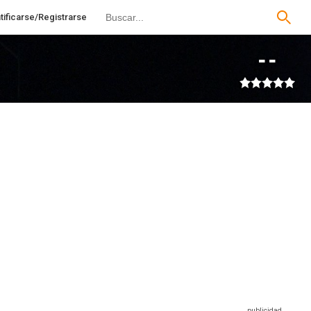
tificarse/Registrarse
--