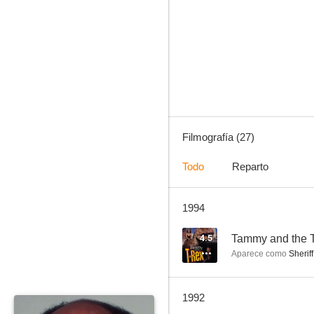
Ladrón
3.9
Filmografía (27)
Todo
Reparto
1994
Masacre
--
4.5
Tammy and the 
Aparece como
Sheriff
1992