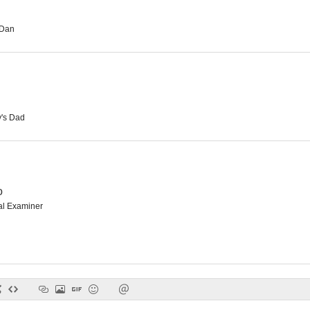
 Dan
Noche de angustia en la ciudad
Alguien me está espiando
--
--
's Dad
o
l Examiner
Los casos de Rockford
Un caso de violación