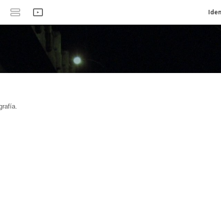
Iden
rafía.