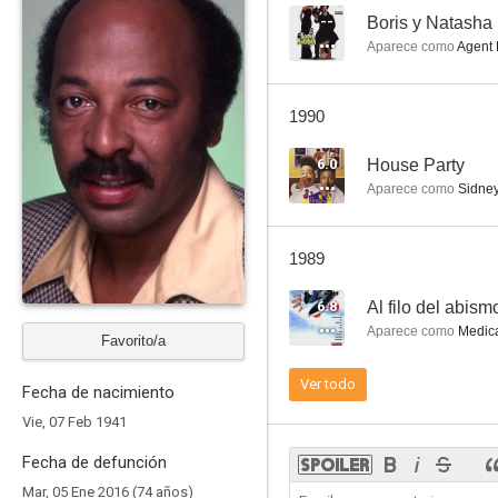
--
Boris y Natasha
Aparece como
Agent
What's Happening Now!
1990
--
6.0
House Party
Aparece como
Sidney
1989
6.8
Al filo del abism
Aparece como
Medica
Favorito/a
Sin testigos
Ver todo
Fecha de nacimiento
Vie, 07 Feb 1941
Fecha de defunción
Mar, 05 Ene 2016 (74 años)