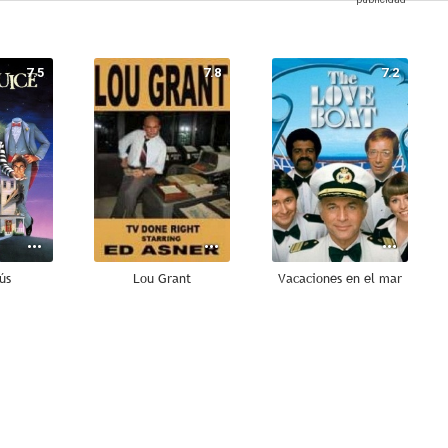
7.5
7.8
7.2
ús
Lou Grant
Vacaciones en el mar
6.0
5.7
4.5