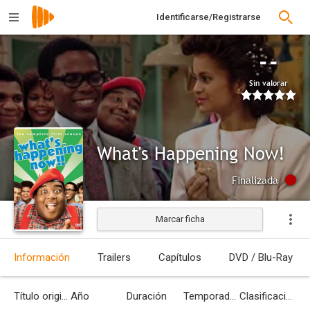
Identificarse/Registrarse
--
Sin valorar
What's Happening Now!
Finalizada
Marcar ficha
Información
Trailers
Capítulos
DVD / Blu-Ray
Título original
Año
Duración
Temporadas
Clasificación por edades