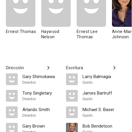
Ernest Thomas
Haywood
Ernest Lee
Anne-Mar
Nelson
Thomas
Johnson
Dirección
Escritura
Gary Shimokawa
Larry Balmagia
Director
Guión
Tony Singletary
James Bartruff
Director
Guión
Arlando Smith
Michael S. Baser
Director
Guión
Gary Brown
Bob Bendetson
Director
Guión