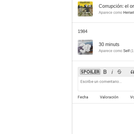
9.0
Corrupción: el 
Aparece como
Hersel
1984
--
30 minuts
Aparece como
Self
(
1
Fecha
Valoración
V