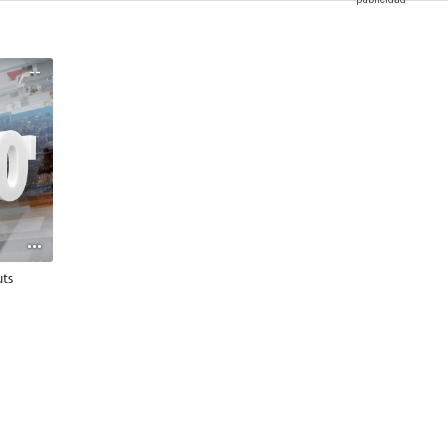
--
uts