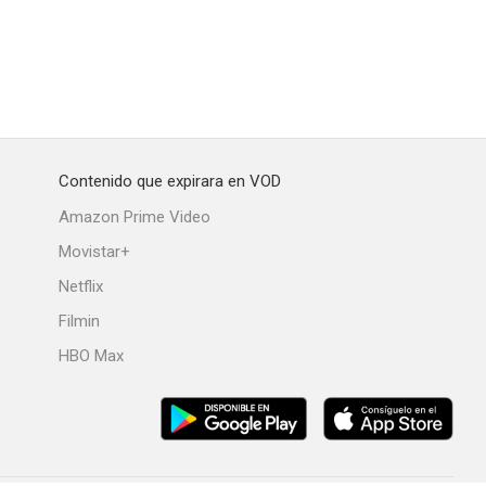
Contenido que expirara en VOD
Amazon Prime Video
Movistar+
Netflix
Filmin
HBO Max