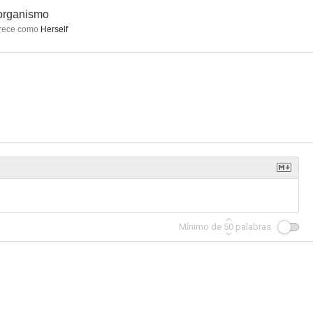
organismo
rece como
Herself
Mínimo de
50
palabras