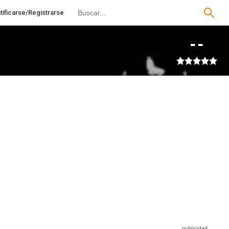
tificarse/Registrarse
--