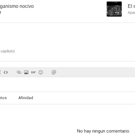
organismo nocivo
--
El 
f
Apa
capítulo
)
otos
Afinidad
No hay ningun comentario.