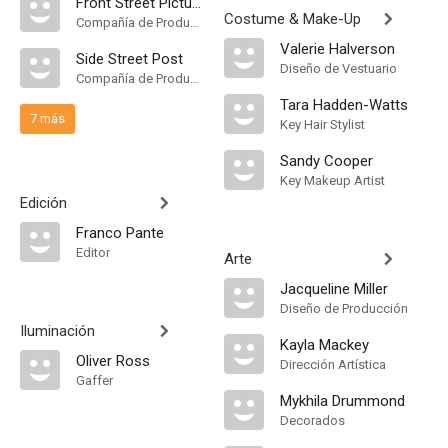
Front Street Pictures
Costume & Make-Up
Compañía de Produccion
Valerie Halverson
Side Street Post
Diseño de Vestuario
Compañía de Produccion
Tara Hadden-Watts
7 más
Key Hair Stylist
Sandy Cooper
Key Makeup Artist
Edición
Franco Pante
Editor
Arte
Jacqueline Miller
Diseño de Producción
Iluminación
Kayla Mackey
Oliver Ross
Dirección Artística
Gaffer
Mykhila Drummond
Decorados