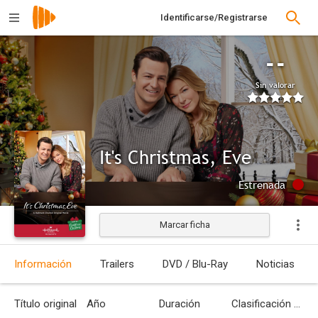
Identificarse/Registrarse
--
Sin valorar
It's Christmas, Eve
Estrenada
Marcar ficha
Información
Trailers
DVD / Blu-Ray
Noticias
Título original
Año
Duración
Clasificación por edades