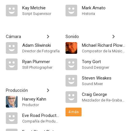
Kay Metchie
Mark Amato
Script Supervisor
Historia
Cámara
Sonido
Adam Sliwinski
Michael Richard Plowman
Director de Fotografía
Compositor de la Música Original, Música
Ryan Plummer
Tony Gort
Still Photographer
Sound Designer
Steven Weakes
Sound Mixer
Producción
Craig George
Harvey Kahn
Mezclador de Re-Grabación de Sonido
Productor
4 más
Eve Road Productions
Compañía de Produccion