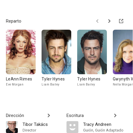
Reparto
LeAnn Rimes
Tyler Hynes
Tyler Hynes
Gwynyth 
Eve Morgan
Liam Bailey
Liam Bailey
Nella Morgan
Dirección
Escritura
Tibor Takács
Tracy Andreen
Director
Guión, Guión Adaptado