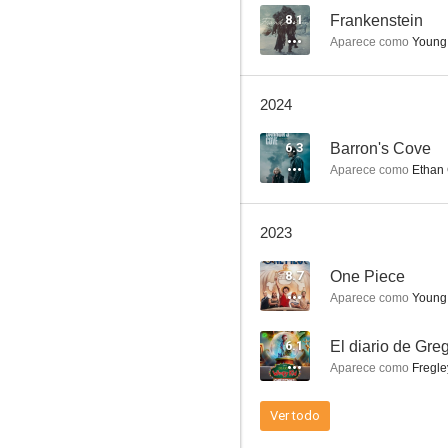
8.1
Frankenstein
Aparece como
Young 
Venom
2024
6.1
6.3
Barron's Cove
Aparece como
Ethan
2023
8.7
One Piece
Aparece como
Young 
Oso vicioso
6.1
7.0
Aparece como
Fregle
Ver todo