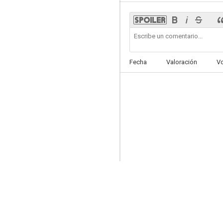
La Patrulla Canina: La superpelícula
Fecha
Valoración
V
6.5
Navidad en la montaña
6.1