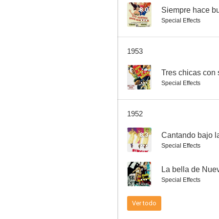
8.0
Siempre hace b
Special Effects
The Reformer and the Redhead
1953
--
--
Tres chicas con 
Special Effects
1952
8.3
Cantando bajo la
Special Effects
Hard-Hittin' Hamilton
--
La bella de Nue
--
Special Effects
Ver todo