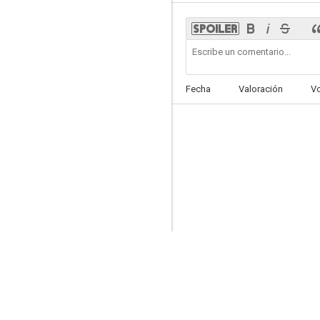
The Pest
Fecha
Valoración
V
--
On the Firing Line with the Germans