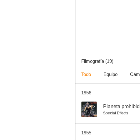
Scaramouche
--
Filmografía (19)
Todo
Equipo
Cám
1956
Tres chicas con suerte
--
7.5
Planeta prohibi
Special Effects
1955