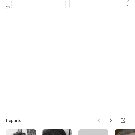
2
1
???
Reparto