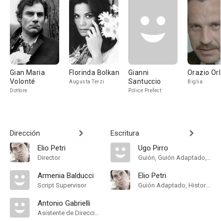
Gian Maria
Florinda Bolkan
Gianni
Orazio Or
Volonté
Santuccio
Augusta Terzi
Biglia
Dottore
Police Prefect
Dirección
Escritura
Elio Petri
Ugo Pirro
Director
Guión, Guión Adaptado, Historia, Screenstory
Armenia Balducci
Elio Petri
Script Supervisor
Guión Adaptado, Historia, Screenstory
Antonio Gabrielli
Asistente de Dirección, First Assistant Director