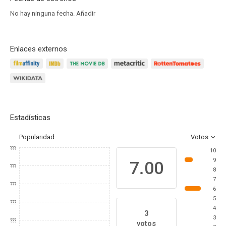
No hay ninguna fecha.
Añadir
Enlaces externos
Estadísticas
Popularidad
Votos
???
10
9
7.00
???
8
7
???
6
5
???
4
3
3
???
votos