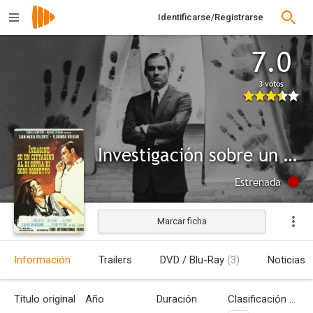
Identificarse/Registrarse
7.0
3 votos
Investigación sobre un ciudadano libre de toda sospecha
Estrenada
Marcar ficha
Información
Trailers
DVD / Blu-Ray
(3)
Noticias
Título original
Año
Duración
Clasificación por edades