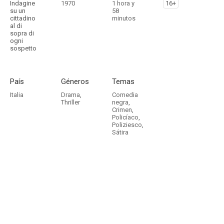
Indagine
1970
1 hora y
16+
su un
58
cittadino
minutos
al di
sopra di
ogni
sospetto
País
Géneros
Temas
Italia
Drama
,
Comedia
Thriller
negra
,
Crimen
,
Policíaco
,
Poliziesco
,
Sátira