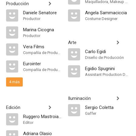
Maquilladora, Makeup Designer
Producción
Daniele Senatore
Angela Sammaciccia
Productor
Costume Designer
Marina Cicogna
Productor
Arte
Vera Films
Carlo Egidi
Compañía de Produccion
Diseño de Producción
Eurointer
Egidio Spugnini
Compañía de Produccion
Assistant Production Design
4 más
Iluminación
Edición
Sergio Coletta
Gaffer
Ruggero Mastroianni
Editor
Adriana Olasio