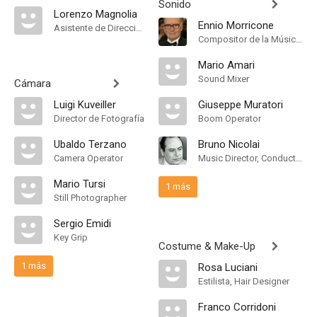
Sonido
Lorenzo Magnolia
Ennio Morricone
Asistente de Dirección, Second Assistant Director
Compositor de la Música Original
Mario Amari
Sound Mixer
Cámara
Luigi Kuveiller
Giuseppe Muratori
Director de Fotografía
Boom Operator
Ubaldo Terzano
Bruno Nicolai
Camera Operator
Music Director, Conductor
Mario Tursi
1 más
Still Photographer
Sergio Emidi
Key Grip
Costume & Make-Up
1 más
Rosa Luciani
Estilista, Hair Designer
Franco Corridoni