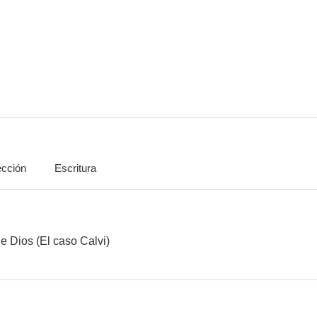
Amo non amo
Reggio Calabria
Ragazze d
--
ección
Escritura
Años fáciles
e Dios (El caso Calvi)