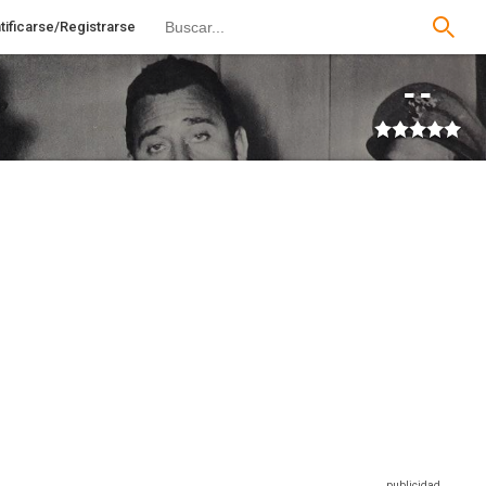
tificarse/Registrarse
--