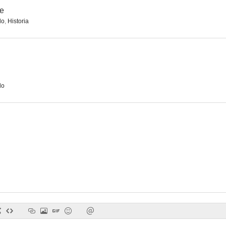
ne
do
,
Historia
do