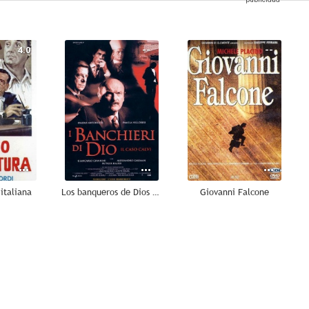
4.0
--
--
italiana
Los banqueros de Dios (El caso Calvi)
Giovanni Falcone
--
--
--