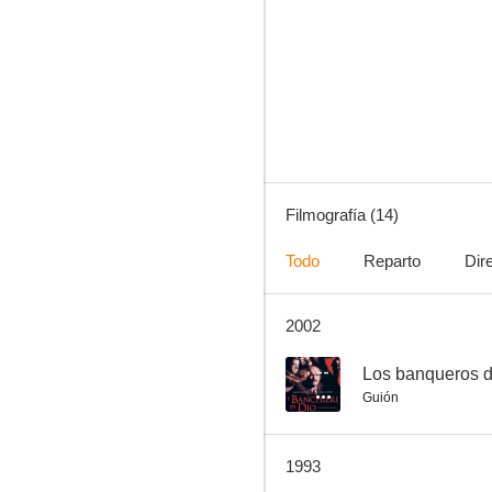
El caso Moro
--
Filmografía (14)
Todo
Reparto
Dir
2002
Questa è la vita
--
Los banqueros d
Guión
1993