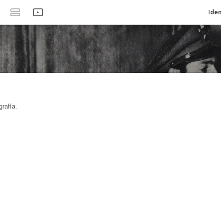
Iden
rafía.