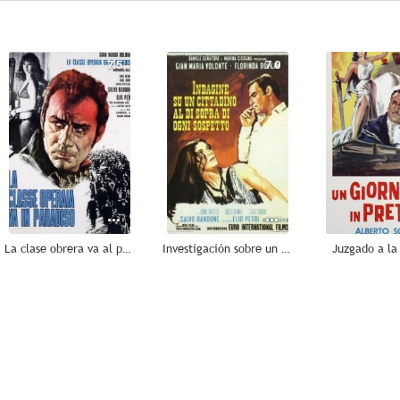
7.5
7.0
La clase obrera va al paraíso
Investigación sobre un ciudadano libre de toda sospecha
Juzgado a la 
--
--