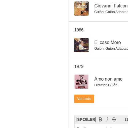
--
Giovanni Falco
Guión
,
Guión Adapta
1986
--
El caso Moro
Guión
,
Guión Adapta
1979
--
Amo non amo
Director
,
Guión
Ver todo