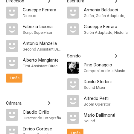
Dirección
Escritura
Giuseppe Ferrara
Armenia Balducci
Director
Guión, Guión Adaptado, Historia
Fabrizia Iacona
Giuseppe Ferrara
Script Supervisor
Guión Adaptado, Historia
Antonio Manzella
Second Assistant Director
Sonido
Alberto Mangiante
Pino Donaggio
First Assistant Director
Compositor de la Música Original
1 más
Danilo Sterbini
Sound Mixer
Alfredo Petti
Cámara
Boom Operator
Claudio Cirillo
Mario Dallimonti
Director de Fotografía
Sound
Enrico Cortese
1 más