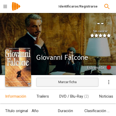
Identificarse/Registrarse
--
Sin valorar
Giovanni Falcone
Estrenada
Marcar ficha
Información
Trailers
DVD / Blu-Ray
(2)
Noticias
Título original
Año
Duración
Clasificación por edades