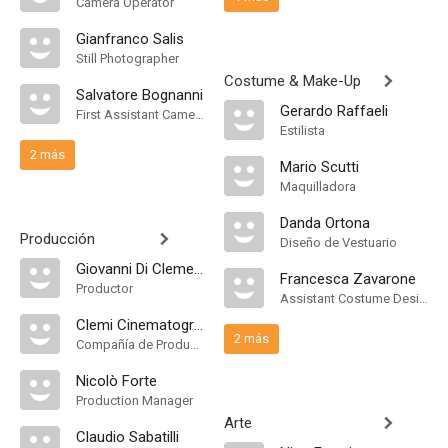
Camera Operator
Gianfranco Salis
Still Photographer
Costume & Make-Up
Salvatore Bognanni
Gerardo Raffaeli
First Assistant Camera
Estilista
2 más
Mario Scutti
Maquilladora
Danda Ortona
Producción
Diseño de Vestuario
Giovanni Di Clemente
Francesca Zavarone
Productor
Assistant Costume Designer
Clemi Cinematografica
2 más
Compañía de Produccion
Nicolò Forte
Production Manager
Arte
Claudio Sabatilli