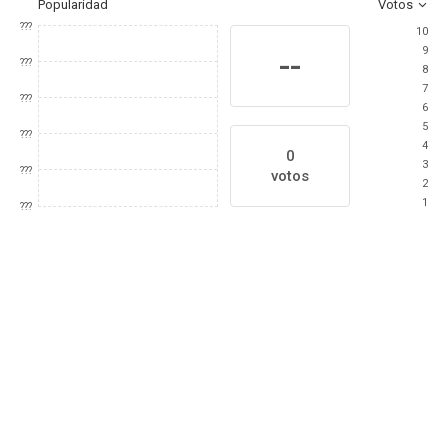
Popularidad
Votos
???
10
9
--
???
8
7
???
6
5
???
4
0
3
???
votos
2
1
???