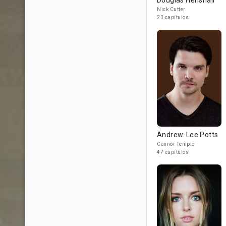
Douglas Henshall
Nick Cutter
23 capítulos
Andrew-Lee Potts
Connor Temple
47 capítulos