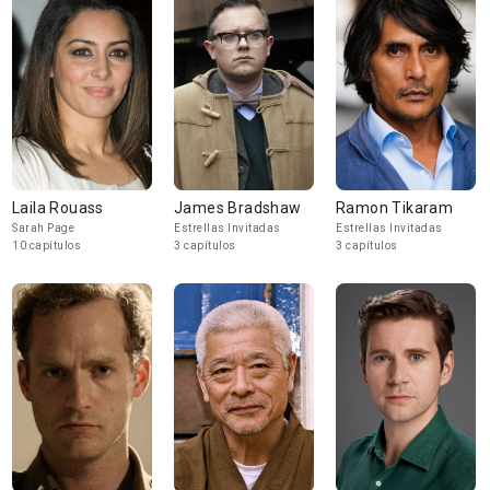
Laila Rouass
James Bradshaw
Ramon Tikaram
Sarah Page
Estrellas Invitadas
Estrellas Invitadas
10 capítulos
3 capítulos
3 capítulos