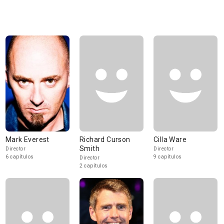
Mark Everest
Richard Curson
Cilla Ware
Smith
Director
Director
6 capítulos
9 capítulos
Director
2 capítulos