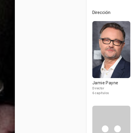
Dirección
Jamie Payne
Director
6 capítulos