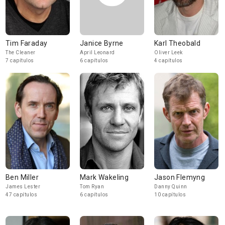
Tim Faraday
Janice Byrne
Karl Theobald
The Cleaner
April Leonard
Oliver Leek
7 capítulos
6 capítulos
4 capítulos
Ben Miller
Mark Wakeling
Jason Flemyng
James Lester
Tom Ryan
Danny Quinn
47 capítulos
6 capítulos
10 capítulos