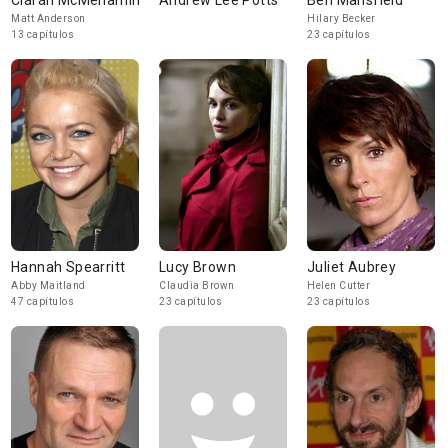
Ciarán McMenamin
Andrew Lee Potts
Ben Mansfield
Matt Anderson
Hilary Becker
13 capítulos
23 capítulos
Hannah Spearritt
Lucy Brown
Juliet Aubrey
Abby Maitland
Claudia Brown
Helen Cutter
47 capítulos
23 capítulos
23 capítulos