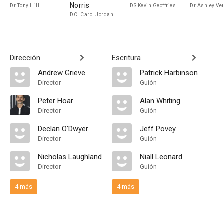
Norris
Dr Tony Hill
DS Kevin Geoffries
Dr Ashley Ve
DCI Carol Jordan
Dirección
Escritura
Andrew Grieve
Patrick Harbinson
Director
Guión
Peter Hoar
Alan Whiting
Director
Guión
Declan O'Dwyer
Jeff Povey
Director
Guión
Nicholas Laughland
Niall Leonard
Director
Guión
4 más
4 más