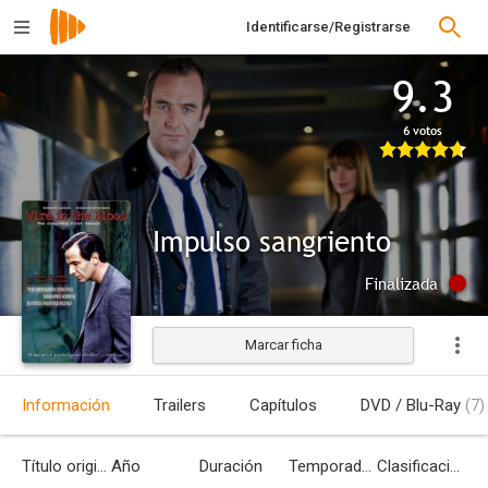
Identificarse/Registrarse
9.3
6 votos
Impulso sangriento
Finalizada
Marcar ficha
Información
Trailers
Capítulos
DVD / Blu-Ray
(7)
Título original
Año
Duración
Temporadas
Clasificación por edades