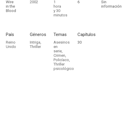
Wire
2002
1
6
Sin
in the
hora
información
Blood
y 30
minutos
País
Géneros
Temas
Capítulos
Reino
Intriga
,
Asesinos
30
Unido
Thriller
en
serie
,
Crimen
,
Policíaco
,
Thriller
psicológico