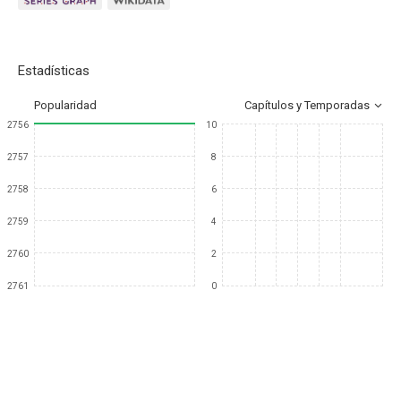
Estadísticas
Popularidad
Capítulos y Temporadas
2756
10
2757
8
2758
6
2759
4
2760
2
2761
0