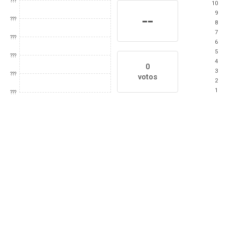
???
10
9
--
???
8
7
???
6
5
???
4
0
3
???
votos
2
1
???