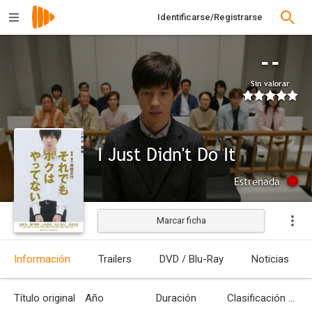
Identificarse/Registrarse
--
Sin valorar
I Just Didn't Do It
Estrenada
Marcar ficha
Información
Trailers
DVD / Blu-Ray
Noticias
Título original
Año
Duración
Clasificación por edades