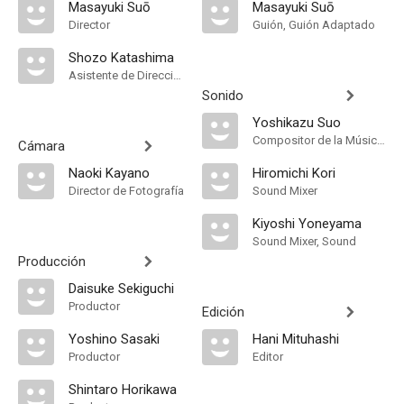
Masayuki Suō
Masayuki Suō
Director
Guión, Guión Adaptado
Shozo Katashima
Asistente de Dirección
Sonido
Yoshikazu Suo
Compositor de la Música Original
Cámara
Naoki Kayano
Hiromichi Kori
Director de Fotografía
Sound Mixer
Kiyoshi Yoneyama
Sound Mixer, Sound
Producción
Daisuke Sekiguchi
Productor
Edición
Yoshino Sasaki
Hani Mituhashi
Productor
Editor
Shintaro Horikawa