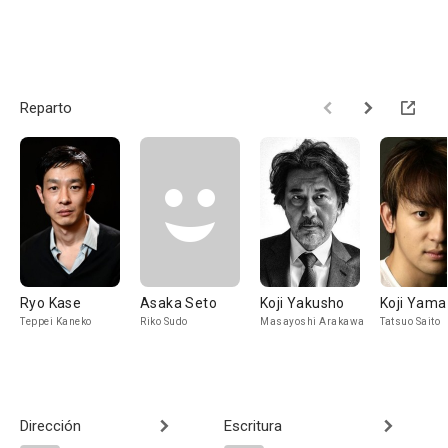
Reparto
Ryo Kase
Asaka Seto
Koji Yakusho
Koji Yam
Teppei Kaneko
Riko Sudo
Masayoshi Arakawa
Tatsuo Saito
Dirección
Escritura