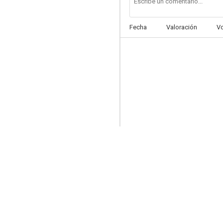
Fecha
Valoración
V
Anna
--
Deliver Us from Evil
--