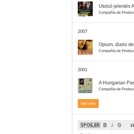
--
Utolsó jelentés 
Compañía de Produc
A legényanya
2007
--
--
Opium, diario d
Compañía de Produc
2001
--
A Hungarian Pas
Compañía de Produc
Wall Driller
Ver todo
--