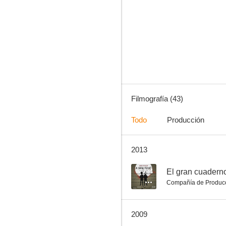
A Hungarian Passport
--
Filmografía (43)
Todo
Producción
2013
The Section
--
6.4
El gran cuadern
Compañía de Produc
2009