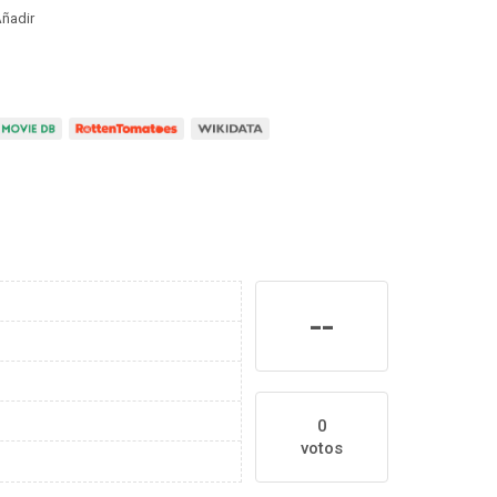
ñadir
--
0
votos