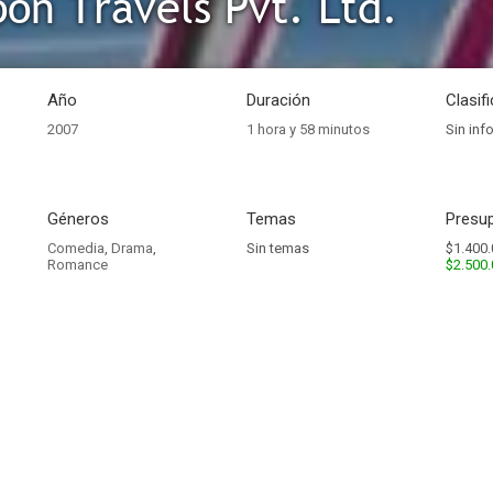
n Travels Pvt. Ltd.
Año
Duración
Clasif
2007
1 hora y 58 minutos
Sin inf
Géneros
Temas
Presup
Comedia
,
Drama
,
Sin temas
$1.400.
Romance
$2.500