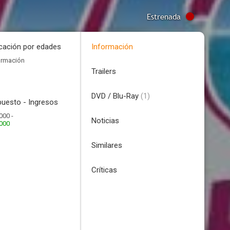
Estrenada
icación por edades
Información
ormación
Trailers
DVD / Blu-Ray
(1)
uesto - Ingresos
000 -
Noticias
.000
Similares
Críticas