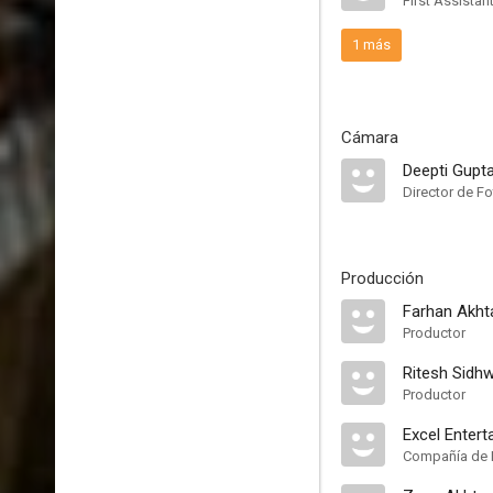
First Assistan
1 más
Cámara
Deepti Gupt
Director de Fo
Producción
Farhan Akht
Productor
Ritesh Sidh
Productor
Excel Enter
Compañía de 