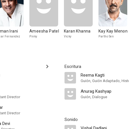
man Irani
Ameesha Patel
Karan Khanna
Kay Kay Menon
ar Fernandez
Pinky
Vicky
Partho Sen
Escritura
i
Reema Kagti
Guión, Guión Adaptado, Hist
Anurag Kashyap
ant Director
Guión, Dialogue
ar
ant Director
Sonido
a Devi
Vishal Dadlani