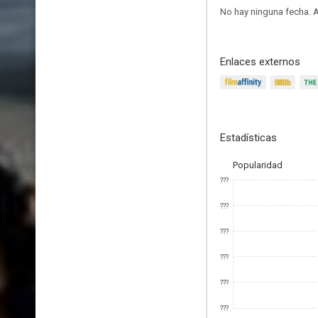
No hay ninguna fecha.
A
Enlaces externos
Estadísticas
Popularidad
???
???
???
???
???
???