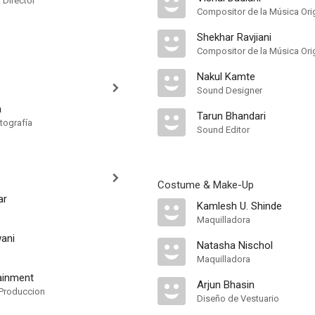
t Director
Compositor de la Música Orig
Shekhar Ravjiani
Compositor de la Música Orig
Nakul Kamte
Sound Designer
a
Tarun Bhandari
tografía
Sound Editor
Costume & Make-Up
ar
Kamlesh U. Shinde
Maquilladora
wani
Natasha Nischol
Maquilladora
tainment
Arjun Bhasin
Produccion
Diseño de Vestuario