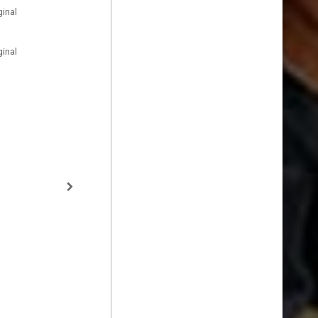
inal
inal