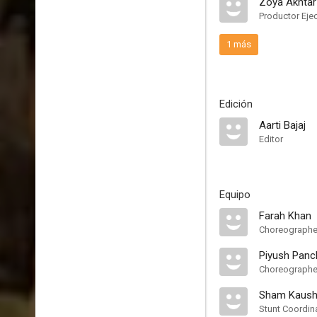
Zoya Akhtar
Productor Eje
1 más
Edición
Aarti Bajaj
Editor
Equipo
Farah Khan
Choreographe
Piyush Panc
Choreographe
Sham Kaush
Stunt Coordin