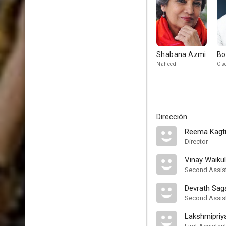
Shabana Azmi
Bo
Naheed
Osc
Dirección
Reema Kagt
Director
Vinay Waikul
Second Assist
Devrath Sag
Second Assist
Lakshmipriy