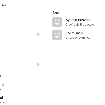
cutivo
Arte
Ayesha Punvani
Diseño de Producción
Rohit Ganju
Dirección Artística
r
hal
r
al
ator