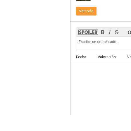
Ver todo
Raavan
--
Fecha
Valoración
V
Los Roshan
--