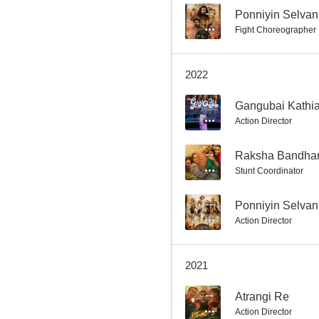
--
Ponniyin Selvan
Fight Choreographer
A Match Made by God
2022
6.0
--
Gangubai Kathi
Action Director
--
Raksha Bandha
Stunt Coordinator
--
Ponniyin Selvan
Action Director
Matru ki Bijlee ka Mandola
5.0
2021
--
Atrangi Re
Action Director