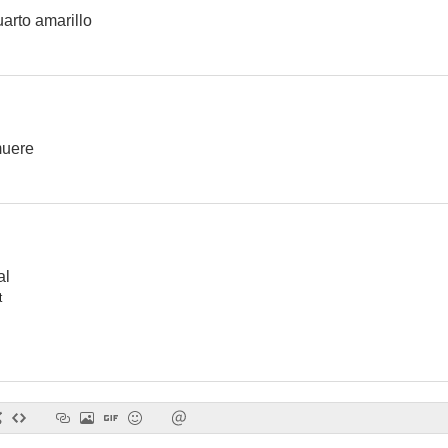
uarto amarillo
muere
al
t