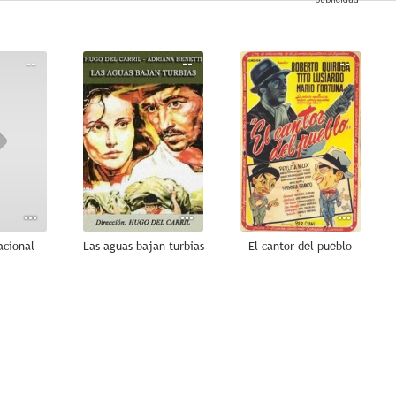
--
--
--
acional
Las aguas bajan turbias
El cantor del pueblo
--
--
--