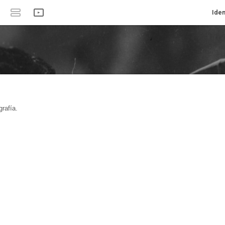
Iden
rafía.