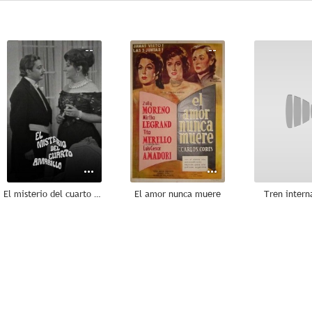
--
--
El misterio del cuarto amarillo
El amor nunca muere
Tren intern
--
--