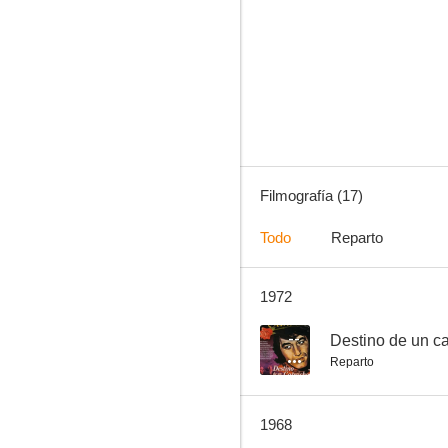
La orquídea
--
Filmografía (17)
Todo
Reparto
1972
La ley que olvidaron
--
Destino de un c
Reparto
1968