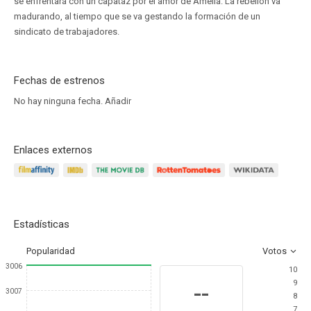
se enfrentará con un capataz por el amor de Amelia. La rebelión va
madurando, al tiempo que se va gestando la formación de un
sindicato de trabajadores.
Fechas de estrenos
No hay ninguna fecha.
Añadir
Enlaces externos
Estadísticas
Popularidad
Votos
3006
10
9
--
3007
8
7