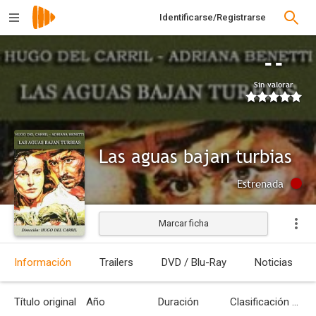
Identificarse/Registrarse
--
Sin valorar
Las aguas bajan turbias
Estrenada
Marcar ficha
Información
Trailers
DVD / Blu-Ray
Noticias
Título original
Año
Duración
Clasificación por edades