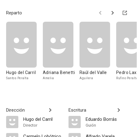
Reparto
Hugo del Carril
Adriana Benetti
Raúl del Valle
Pedro Lax
Santos Peralta
Amelia
Aguilera
Rufino Peralt
Dirección
Escritura
Hugo del Carril
Eduardo Borrás
Director
Guión
Carmelo Lobótrico
Alfredo Varela