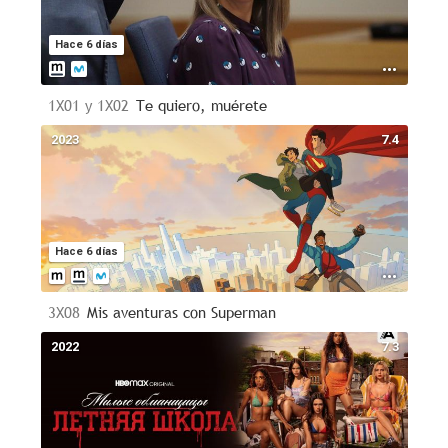
Hace 6 días
1X01 y 1X02
Te quiero, muérete
2023
7.4
Hace 6 días
3X08
Mis aventuras con Superman
2022
7.3