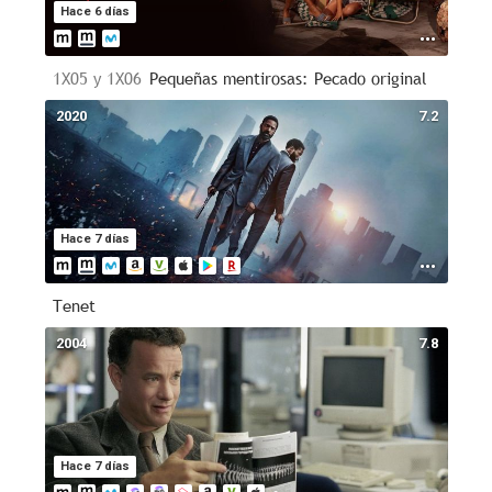
Hace 6 días
1X05 y 1X06
Pequeñas mentirosas: Pecado original
2020
7.2
Hace 7 días
Tenet
2004
7.8
Hace 7 días