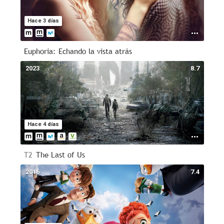
Hace 3 días
Euphoria: Echando la vista atrás
2023
8.7
Hace 4 días
T2
The Last of Us
2016
7.4