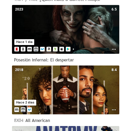
2023
6.5
Hace 1 día
Posesión infernal: El despertar
2018
8.4
Hace 2 días
8X04
All American
2023
7.2