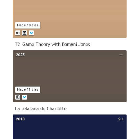
Hace 10 días
T2
Game Theory with Bomani Jones
2025
--
Hace 11 días
La telaraña de Charlotte
2013
9.1