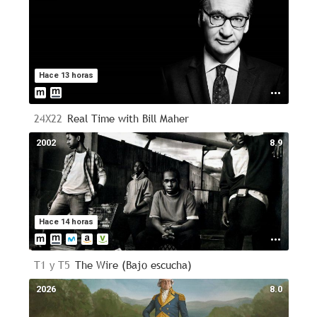
Hace 13 horas
24X22
Real Time with Bill Maher
2002
8.9
Hace 14 horas
T1 y T5
The Wire (Bajo escucha)
2026
8.0