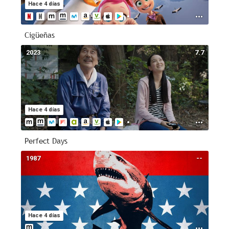
Hace 4 días
Cigüeñas
2023
7.7
Hace 4 días
Perfect Days
1987
--
Hace 4 días