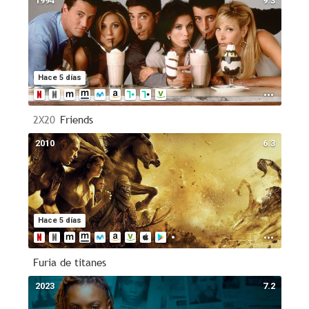
1994
9.3
Hace 5 días
2X20
Friends
2010
6.3
Hace 5 días
Furia de titanes
2023
7.2