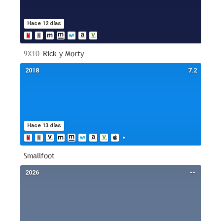
Hace 12 días
9X10
Rick y Morty
2018
7.2
Hace 13 días
Smallfoot
2026
--