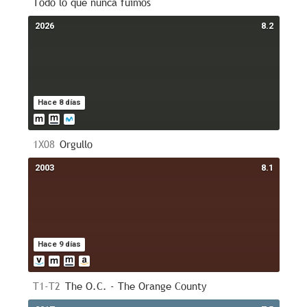
Todo lo que nunca fuimos
2026
8.2
Hace 8 días
1X08
Orgullo
2003
8.1
Hace 9 días
T1-T2
The O.C. - The Orange County