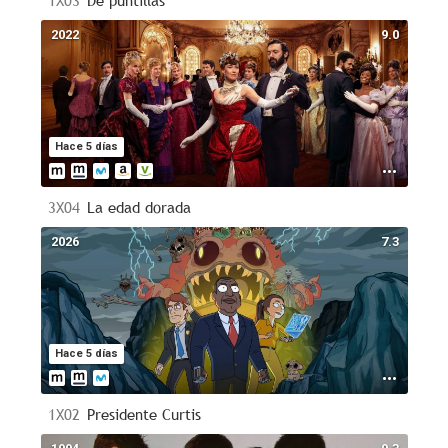
1X03
De puntillas
2022
9.0
Hace 5 días
3X04
La edad dorada
2026
7.3
Hace 5 días
1X02
Presidente Curtis