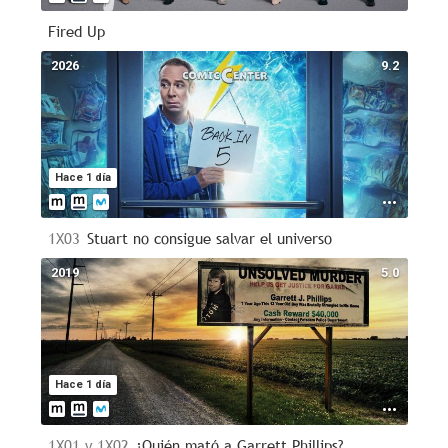
Fired Up
2026
9.2
Hace 1 día
1X03
Stuart no consigue salvar el universo
2019
5.0
Hace 1 día
1X01 y 1X02
¿Quién mató a Garrett Phillips?