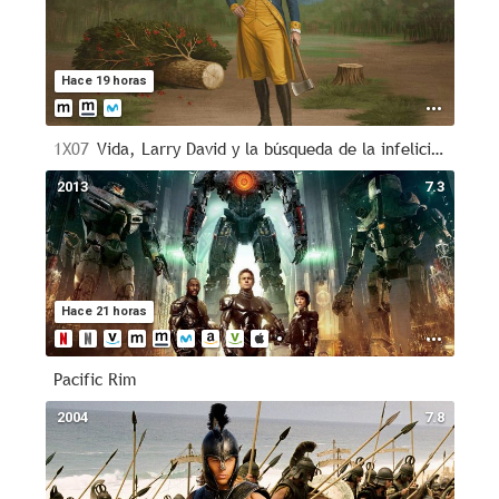
Hace 19 horas
1X07
Vida, Larry David y la búsqueda de la infelicidad
2013
7.3
Hace 21 horas
Pacific Rim
2004
7.8