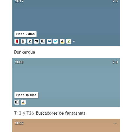
2017
7.5
Hace 9 días
Dunkerque
2008
7.0
Hace 10 días
T12 y T26
Buscadores de fantasmas
2022
--