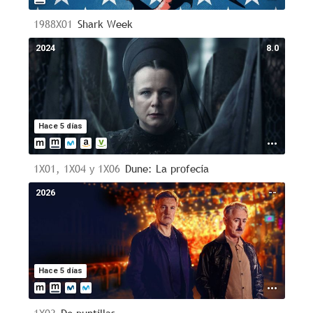
1988X01
Shark Week
2024
8.0
Hace 5 días
1X01, 1X04 y 1X06
Dune: La profecía
2026
--
Hace 5 días