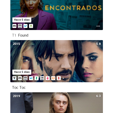
Hace 5 días
T1
Found
2015
5.8
Hace 5 días
Toc Toc
2019
6.3