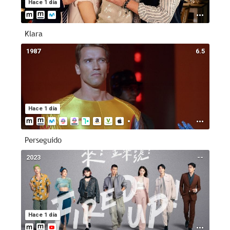
Hace 1 día
Klara
1987
6.5
Hace 1 día
Perseguido
2023
--
Hace 1 día