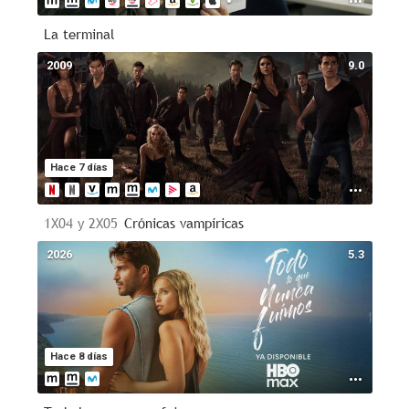
La terminal
2009
9.0
Hace 7 días
1X04 y 2X05
Crónicas vampíricas
2026
5.3
Hace 8 días