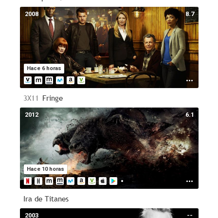
2008
8.7
Hace 6 horas
3X11
Fringe
2012
6.1
Hace 10 horas
Ira de Titanes
2003
--