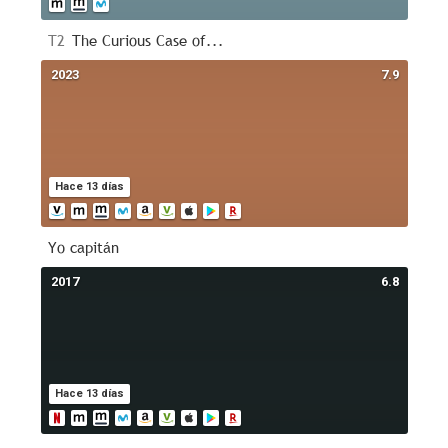
T2
The Curious Case of...
2023
7.9
Hace 13 días
Yo capitán
2017
6.8
Hace 13 días