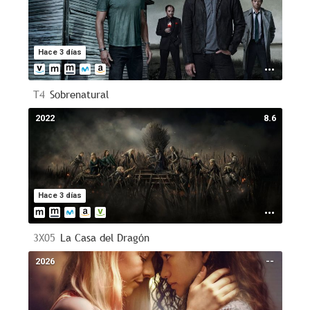
Hace 3 días
T4
Sobrenatural
2022
8.6
Hace 3 días
3X05
La Casa del Dragón
2026
--