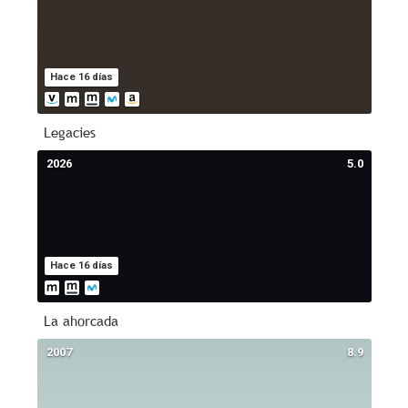
Hace 16 días
Legacies
2026
5.0
Hace 16 días
La ahorcada
2007
8.9