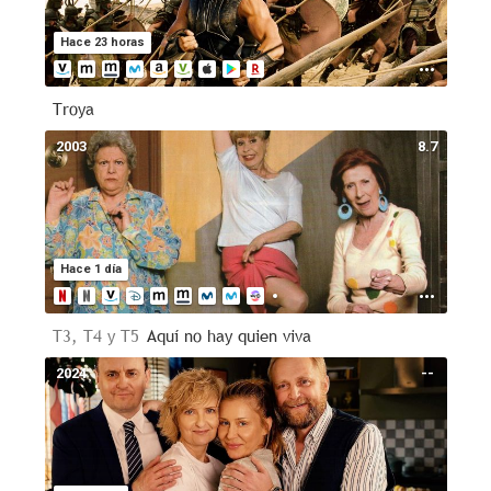
Hace 23 horas
Troya
2003
8.7
Hace 1 día
T3, T4 y T5
Aquí no hay quien viva
2024
--