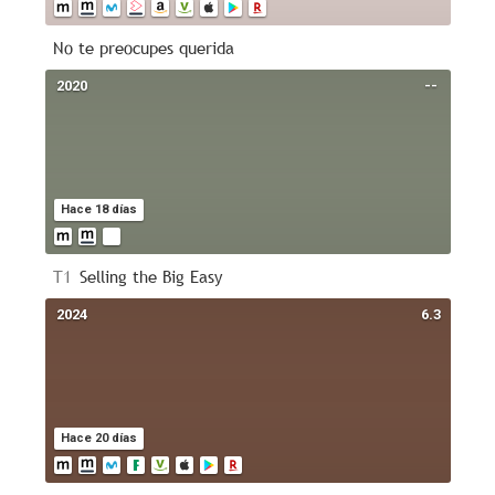
No te preocupes querida
2020
--
Hace 18 días
T1
Selling the Big Easy
2024
6.3
Hace 20 días