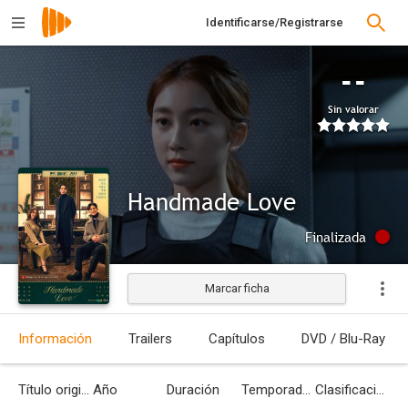
Identificarse/Registrarse
--
Sin valorar
Handmade Love
Finalizada
Marcar ficha
Información
Trailers
Capítulos
DVD / Blu-Ray
Título original
Año
Duración
Temporadas
Clasificación por edades