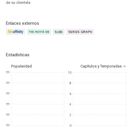
de su clientela.
Enlaces externos
Estadísticas
Popularidad
Capítulos y Temporadas
???
10
???
8
???
6
???
4
???
2
???
0