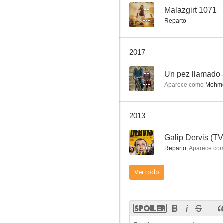
--
Malazgirt 1071
Reparto
2017
--
Un pez llamado
Aparece como
Mehmet
2013
--
Galip Dervis (TV
Reparto
,
Aparece co
Ver todo