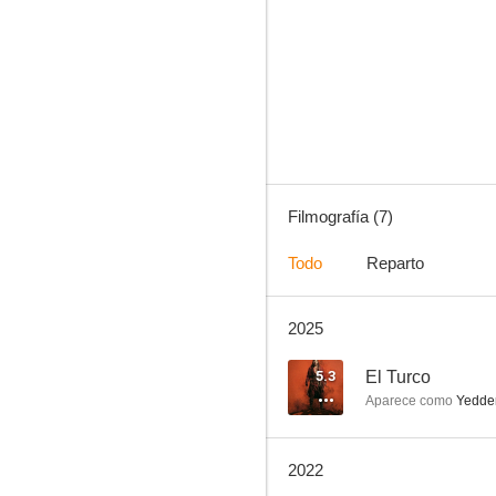
Galip Dervis (TV Series)
--
Filmografía (7)
Todo
Reparto
2025
Die Wache
5.3
El Turco
Aparece como
Yedde
2022