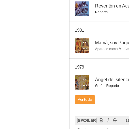
--
Reventón en Ac
Reparto
Reventón en Acapulco
1981
--
--
Mamá, soy Paqu
Aparece como
Muela
1979
--
Ángel del silenc
Guión
,
Reparto
Mil millas al sur
Ver todo
--