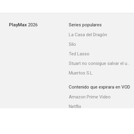
Ay, chaparros... ¡Cómo abundan!
PlayMax
2026
Series populares
--
La Casa del Dragón
Silo
Ted Lasso
Stuart no consigue salvar el universo
Muertos S.L.
Contenido que expirara en VOD
El túnel 6
Amazon Prime Video
--
Netflix
Filmin
Movistar+