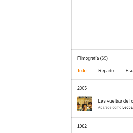
Santo en El tesoro de Drácula
5.7
Filmografía (69)
Todo
Reparto
Esc
2005
Santo contra los cazadores de cabezas
--
--
Las vueltas del ci
Aparece como
Leobar
1982