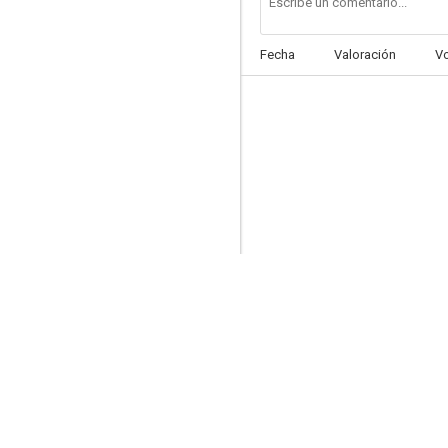
Fecha
Valoración
V
Las viboras cambian de piel
--
Hoy he soñado con Dios
--