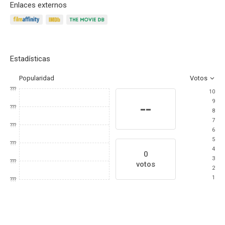
Enlaces externos
Estadísticas
Popularidad
Votos
???
10
9
--
???
8
7
???
6
5
???
4
0
3
???
votos
2
1
???