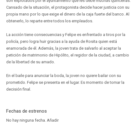
son explotados por el ayuntamiento que les debe muchas quincenas.
Cansado de la situación, el protagonista decide hacer justicia con su
propia mano por lo que exige el dinero de la caja fuerte del banco. Al
obtenerlo, lo reparte entre todos los empleados.
La acción tiene consecuencias y Felipe es enfrentado a tiros por la
policía, pero logra huir gracias a la ayuda de Rosita quien está
enamorada de él. Además, la joven trata de salvarlo al aceptar la
petición de matrimonio de Hipólito, el regidor de la ciudad, a cambio
de la libertad de su amado.
En el baile para anunciar la boda, la joven no quiere bailar con su
prometido. Felipe se presenta en el lugar. Es momento de tomar la
decisión final.
Fechas de estrenos
No hay ninguna fecha.
Añadir