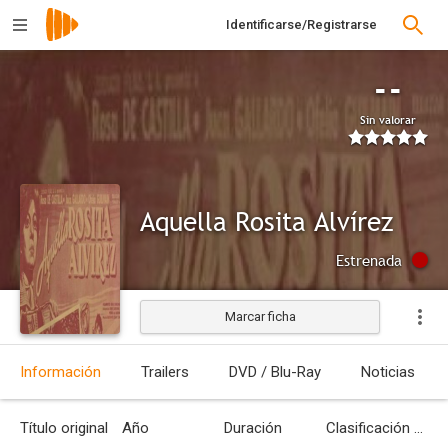
Identificarse/Registrarse
--
Sin valorar
Aquella Rosita Alvírez
Estrenada
Marcar ficha
Información
Trailers
DVD / Blu-Ray
Noticias
Título original
Año
Duración
Clasificación por edades