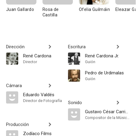
Juan Gallardo
Rosa de
Ofelia Guilmáin
Eleazar G
Castilla
Dirección
Escritura
René Cardona
René Cardona Jr.
Director
Guión
Pedro de Urdimalas
Guión
Cámara
Eduardo Valdés
Director de Fotografía
Sonido
Gustavo César Carrión
Compositor de la Música Original
Producción
Zodíaco Films