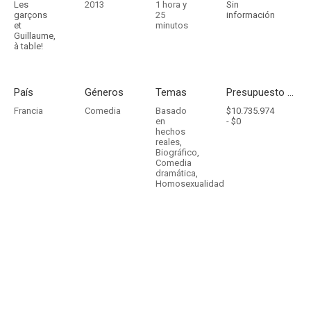
Les
2013
1 hora y
Sin
garçons
25
información
et
minutos
Guillaume,
à table!
País
Géneros
Temas
Presupuesto - Ingresos
Francia
Comedia
Basado
$10.735.974
en
-
$0
hechos
reales
,
Biográfico
,
Comedia
dramática
,
Homosexualidad