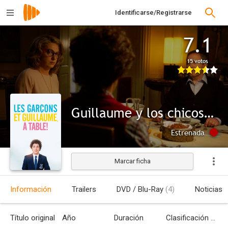
Identificarse/Registrarse
7.1
15 votos
Guillaume y los chicos, ¡a la mesa!
Estrenada
Marcar ficha
Información
Trailers
DVD / Blu-Ray
(4)
Noticias
Título original
Año
Duración
Clasificación por edades