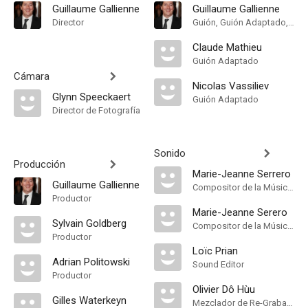
Guillaume Gallienne
Guillaume Gallienne
Director
Guión, Guión Adaptado, Theatre Play
Claude Mathieu
Guión Adaptado
Cámara
Nicolas Vassiliev
Glynn Speeckaert
Guión Adaptado
Director de Fotografía
Sonido
Producción
Marie-Jeanne Serrero
Guillaume Gallienne
Compositor de la Música Original
Productor
Marie-Jeanne Serero
Sylvain Goldberg
Compositor de la Música Original
Productor
Loïc Prian
Adrian Politowski
Sound Editor
Productor
Olivier Dô Hùu
Gilles Waterkeyn
Mezclador de Re-Grabación de Sonido