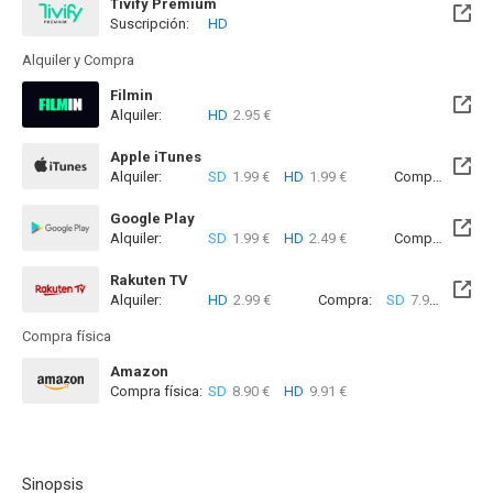
Tivify Premium
Suscripción:
HD
Disponible hasta el Mié, 09 May 2029 (Quedan 2 años)
Alquiler y Compra
Filmin
Alquiler:
HD
2.95 €
Disponible hasta el Lun, 09 Nov 2026 (Quedan 3 meses)
Apple iTunes
Alquiler:
SD
1.99 €
HD
1.99 €
Compra:
SD
4
Google Play
Alquiler:
SD
1.99 €
HD
2.49 €
Compra:
SD
5
Rakuten TV
Alquiler:
HD
2.99 €
Compra:
SD
7.99 €
HD
9
Compra física
Amazon
Compra física:
SD
8.90 €
HD
9.91 €
Sinopsis