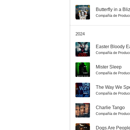
--
Butterfly in a Bli
Compañía de Produc
Blackbear
2024
7.0
1.0
Easter Bloody E
Compañía de Produc
--
Mister Sleep
Compañía de Produc
--
The Way We Sp
Compañía de Produc
After Porn Ends 3
6.5
--
Charlie Tango
Compañía de Produc
--
Dogs Are Peopl