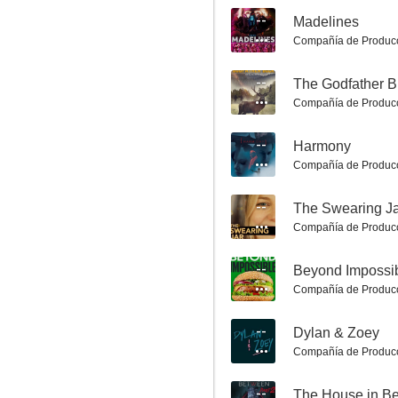
--
Madelines
Compañía de Produc
--
The Godfather 
Compañía de Produc
--
Harmony
Perezoso amoroso
Compañía de Produc
4.0
--
The Swearing J
Compañía de Produc
--
Beyond Impossi
Compañía de Produc
--
Dylan & Zoey
Compañía de Produc
Sound of Violence
--
The House in B