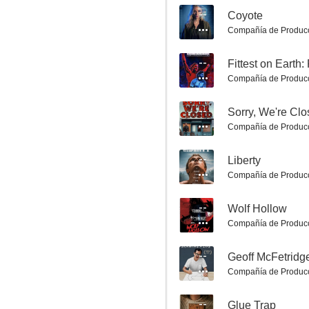
--
Coyote
Compañía de Produc
--
Fittest on Earth:
Compañía de Produc
Snapshots
--
Sorry, We're Cl
5.7
Compañía de Produc
--
Liberty
Compañía de Produc
--
Wolf Hollow
Compañía de Produc
--
Geoff McFetridge
Un romance inesperado
Compañía de Produc
5.0
--
Glue Trap