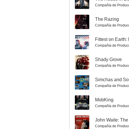
4.0
Compañía de Produc
--
The Razing
Compañía de Produc
--
Fittest on Earth
Compañía de Produc
--
Shady Grove
1st Summoning
Compañía de Produc
3.5
--
Simchas and So
Compañía de Produc
--
MobKing
Compañía de Produc
--
John Waite: Th
Compañía de Produc
Becoming