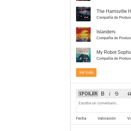
1.7
--
Compañía de Produc
--
Islanders
Compañía de Produc
--
My Robot Sophi
Compañía de Produc
Halloween: desaparecida
Ver todo
1.0
Fecha
Valoración
V