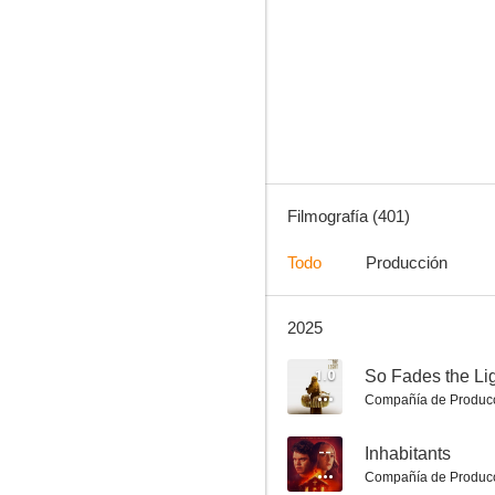
The Story of Luke
7.3
Filmografía (401)
Todo
Producción
2025
Una chica de Brooklyn (Appropriate Behaviour)
7.0
1.0
So Fades the Li
Compañía de Produc
--
Inhabitants
Compañía de Produc