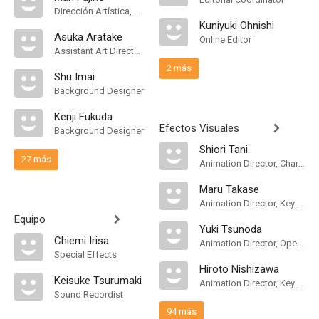
Dirección Artística, Art Designer
Kuniyuki Ohnishi
Asuka Aratake
Online Editor
Assistant Art Director, Background Designer
2 más
Shu Imai
Background Designer
Kenji Fukuda
Efectos Visuales
Background Designer
Shiori Tani
27 más
Animation Director, Character Designer, Key Animation, Opening/Ending Animation
Maru Takase
Animation Director, Key Animation
Equipo
Yuki Tsunoda
Chiemi Irisa
Animation Director, Opening/Ending Animation
Special Effects
Hiroto Nishizawa
Keisuke Tsurumaki
Animation Director, Key Animation, Opening/Ending Animation
Sound Recordist
94 más