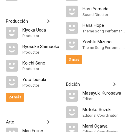
Haru Yamada
Sound Director
Producción
Hana Hope
Kiyoka Ueda
Theme Song Performance
Productor
Yoshiki Mizuno
Ryosuke Shimaoka
Theme Song Performance
Productor
3 más
Koichi Sano
Productor
Yuta Ibusuki
Edición
Productor
Masayuki Kurosawa
24 más
Editor
Motoko Suzuki
Editorial Coordinator
Arte
Mami Ogawa
Mari Fujino
Editorial Coordinator