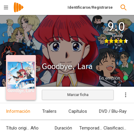
Identificarse/Registrarse
9.0
1 voto
Goodbye, Lara
En emisión
Marcar ficha
Información
Trailers
Capítulos
DVD / Blu-Ray
Título original
Año
Duración
Temporadas
Clasificación por edades