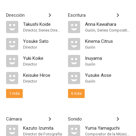
Dirección
Escritura
Takushi Koide
Anna Kawahara
Director, Series Director
Guión, Series Composition
Yosuke Sato
Kinema Citrus
Director
Guión
Yuki Koike
Inuyama
Director
Guión
Keisuke Hiroe
Yusuke Aose
Director
Guión
1 más
6 más
Cámara
Sonido
Kazuto Izumita
Yuma Yamaguchi
Director de Fotografía
Compositor de la Música Original