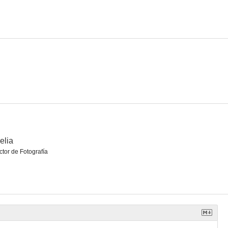
age
A proposito di 'Arden of Feversham'
Diario de una esquizofrénica
--
elia
ctor de Fotografía
ni marine