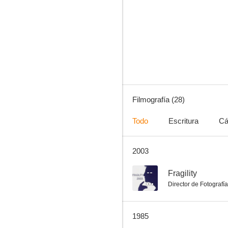
L'arma
--
Filmografía (28)
Todo
Escritura
Cá
2003
El sospechoso
--
--
Fragility
Director de Fotografía
1985