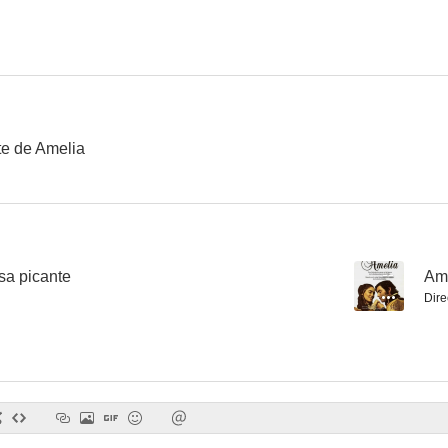
H2S
Le sorelle
Hermit
--
--
te de Amelia
sa picante
--
Am
Dire
El ensayo general
Encuentros en las galaxias
Trasformazio