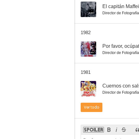
--
El capitán Maffei
Director de Fotografía
Ondata di calore
1982
--
--
Por favor, ocúpa
Director de Fotografía
1981
7.5
Cuernos con sal
Director de Fotografía
La più bella coppia del mondo
Ver todo