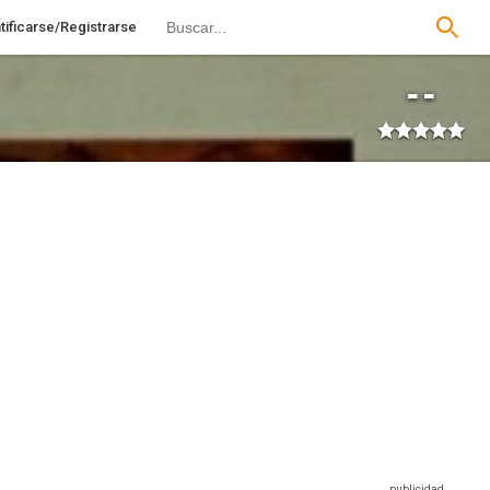
tificarse/Registrarse
--