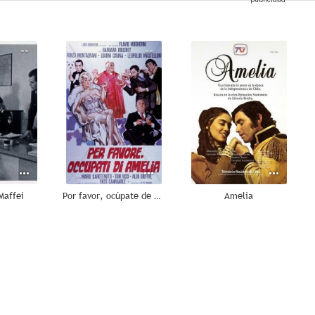
--
--
--
Maffei
Por favor, ocúpate de Amelia
Amelia
--
--
--