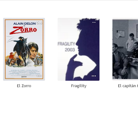
5.0
--
El Zorro
Fragility
El capitán 
--
--