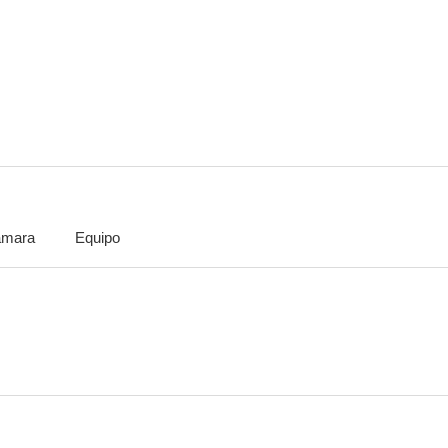
La madama
Geometra Prinetti selvaggiamente Osvaldo
L'Agnese va 
--
--
mara
Equipo
Atormentada
Camorra
L'ospi
--
--