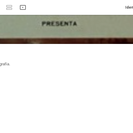
Iden
rafía.