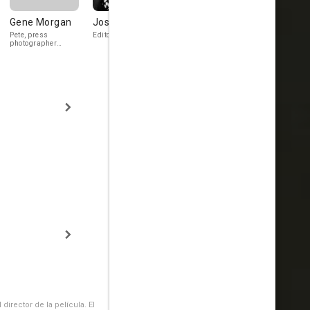
Gene Morgan
Joseph Crehan
Guinn 'Big Boy'
John Tyrrel
Williams
Pete, press
Editor Brophy
Danny Maschi
photographer
sidekick
irector de la película. El