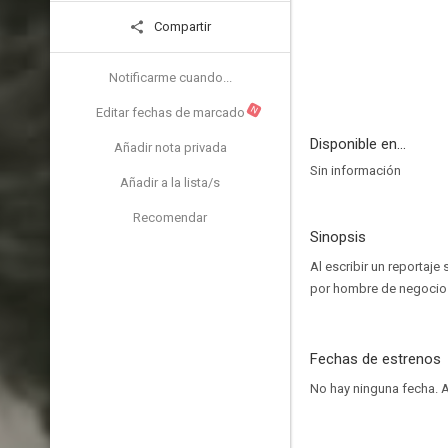
Compartir
Notificarme cuando...
N
Editar fechas de marcado
Disponible en...
Añadir nota privada
Sin información
Añadir a la lista/s
Recomendar
Sinopsis
Al escribir un reportaje
por hombre de negocios,
Fechas de estrenos
No hay ninguna fecha.
A