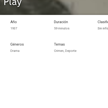
n Play
Año
Duración
Clasif
1937
59 minutos
Sin inf
Géneros
Temas
Drama
Crimen
,
Deporte