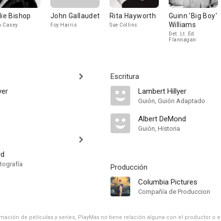
lie Bishop
John Gallaudet
Rita Hayworth
Guinn 'Big Boy'
Williams
n Casey
Foy Harris
Sue Collins
Det. Lt. Ed
Flannagan
Escritura
yer
Lambert Hillyer
Guión, Guión Adaptado
Albert DeMond
Guión, Historia
rd
tografía
Producción
Columbia Pictures
Compañía de Produccion
ación de películas y series, PlayMax no tiene relación alguna con el productor o el d