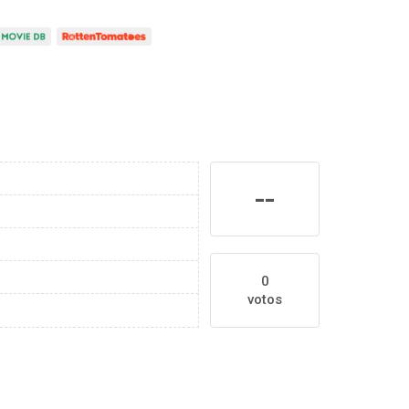
--
0
votos