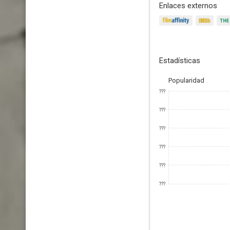
Enlaces externos
Estadísticas
Popularidad
???
???
???
???
???
???