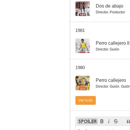
--
Dos de abajo
Director
,
Productor
Al rojo vivo
1981
--
--
Perro callejero II
Director
,
Guión
1980
8.3
Perro callejero
Director
,
Guión
,
Guió
Los bravos de California
Ver todo
--