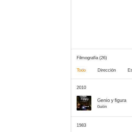
Perro callejero II
--
Filmografía (26)
Todo
Dirección
Es
2010
El desconocido
--
--
Genio y figura
Guión
1983