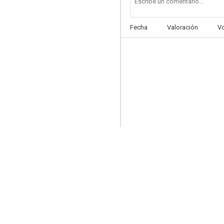
Fecha
Valoración
V
Atrás de las nubes
--
Rapto al sol
--