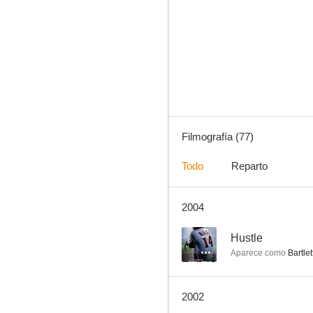
Encuentros en la tercera fase
9.0
Filmografía (77)
Todo
Reparto
2004
La juez Amy
8.2
--
Hustle
Aparece como
Bartlet
2002