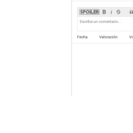
Kung Fu
Fecha
Valoración
V
7.5
Baretta
7.1