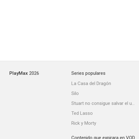
Rencontres
--
PlayMax
2026
Series populares
La Casa del Dragón
Silo
Hunter
Stuart no consigue salvar el universo
--
Ted Lasso
Rick y Morty
Contenido que expirara en VOD