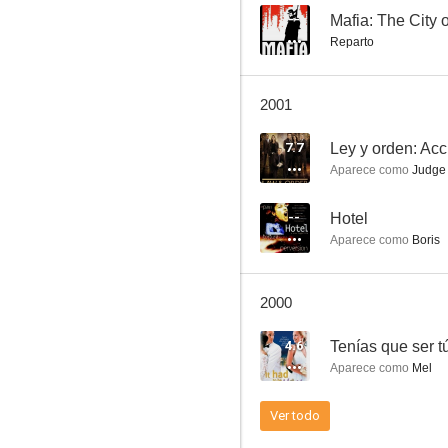
--
Mafia: The City 
Reparto
Kojak
2001
8.0
7.7
Ley y orden: Acc
Aparece como
Judge 
--
Hotel
Aparece como
Boris
2000
She-Ra, la Princesa del Poder
4.6
Tenías que ser t
7.7
Aparece como
Mel
Ver todo