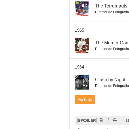
5.0
The Terrornauts
Director de Fotografía
Clash by Night
1965
--
--
The Murder Ga
Director de Fotografía
1964
--
Clash by Night
Director de Fotografía
El tigre de Scotland Yard
Ver todo
--