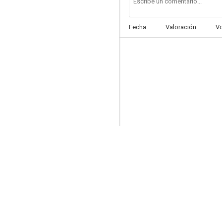
Fecha
Valoración
V
El mundo loco de dos caraduras
--
Dangerous Afternoon
--