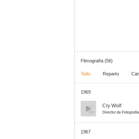
First Man Into Space
5.0
Filmografía (56)
Todo
Reparto
Cá
1969
The Terrornauts
--
--
Cry Wolf
Director de Fotografía
1967