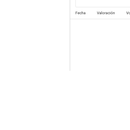
It's Not the End of the World
Fecha
Valoración
V
5.1
Érase una segunda vez
4.3