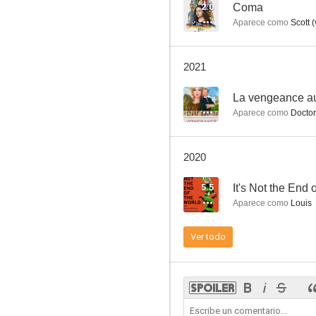
Detrás de las escenas de 'Largo domingo de noviazgo': Un año en el frente
2.0
Coma
Aparece como
Scott (
6.5
2021
--
La vengeance au 
Aparece como
Doctor
2020
Los confines del mundo
5.5
It's Not the End 
5.5
Aparece como
Louis
Ver todo