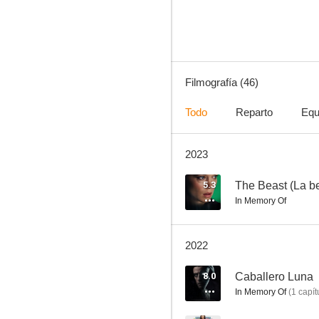
7.2
Filmografía (46)
Todo
Reparto
Equ
2023
Sólo el fin del mundo
7.0
5.3
The Beast (La be
In Memory Of
2022
8.0
Caballero Luna
In Memory Of
(
1
capít