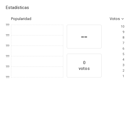
Estadísticas
Popularidad
Votos
???
10
9
--
???
8
7
???
6
5
???
4
0
3
???
votos
2
1
???