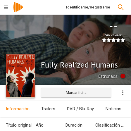
Identificarse/Registrarse
--
Sin valorar
Fully Realized Humans
Estrenada
Marcar ficha
Información
Trailers
DVD / Blu-Ray
Noticias
Título original
Año
Duración
Clasificación por edades