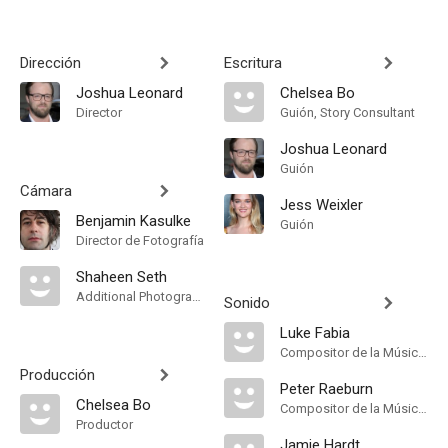
Dirección
Escritura
Joshua Leonard
Chelsea Bo
Director
Guión, Story Consultant
Joshua Leonard
Guión
Cámara
Jess Weixler
Benjamin Kasulke
Guión
Director de Fotografía
Shaheen Seth
Additional Photography, "B" Camera Operator
Sonido
Luke Fabia
Compositor de la Música Original, Scoring Mixer, Musician, Music Producer
Producción
Peter Raeburn
Chelsea Bo
Compositor de la Música Original, Musician, Music Producer
Productor
Jamie Hardt