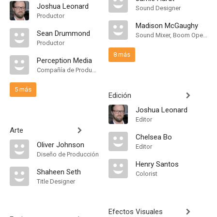
Joshua Leonard
Sound Designer
Productor
Madison McGaughy
Sean Drummond
Sound Mixer, Boom Operator
Productor
8 más
Perception Media
Compañía de Produccion
5 más
Edición
Joshua Leonard
Editor
Arte
Chelsea Bo
Oliver Johnson
Editor
Diseño de Producción
Henry Santos
Shaheen Seth
Colorist
Title Designer
Efectos Visuales