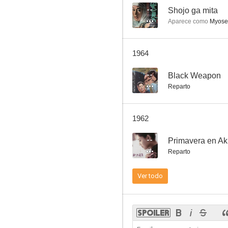
--
Shojo ga mita
Aparece como
Myose
Inugami-ke no nazo: Akuma wa odoru
1964
--
--
Black Weapon
Reparto
1962
--
Primavera en Ak
Reparto
Ware maboroshi no sakana o mitari
Ver todo
--