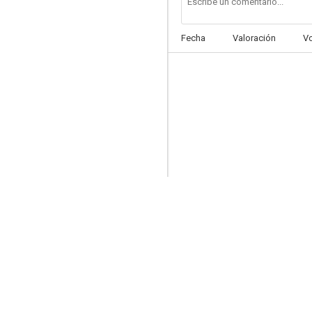
Fecha
Valoración
V
Body at the Gate