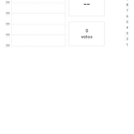
--
???
8
7
???
6
5
???
4
0
3
???
votos
2
1
???