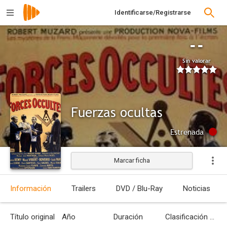
Identificarse/Registrarse
--
Sin valorar
Fuerzas ocultas
Estrenada
Marcar ficha
Información
Trailers
DVD / Blu-Ray
Noticias
Título original
Año
Duración
Clasificación por edades