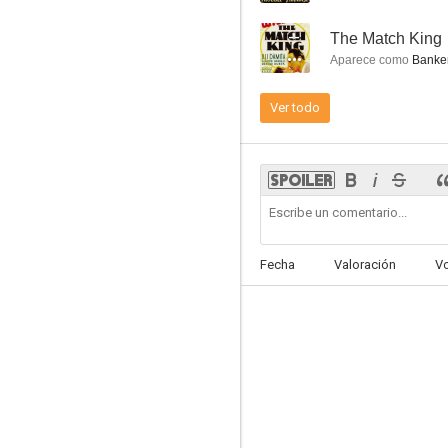
--
The Match King
Aparece como
Banker
Ver todo
Murder by the Clock
--
Fecha
Valoración
V
The Face on the Bar-Room Floor