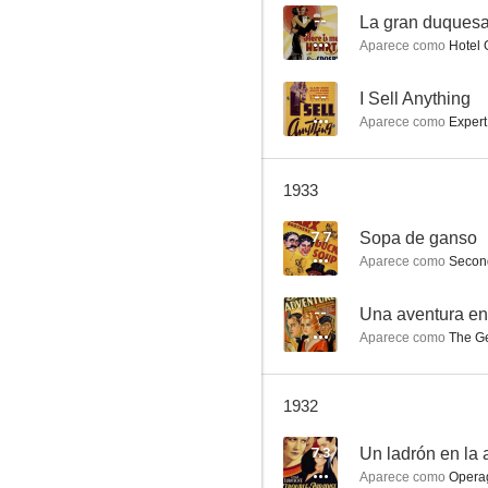
--
La gran duquesa
Aparece como
Hotel Gu
Una aventura en la niebla
--
I Sell Anything
Aparece como
Expert Biddi
--
1933
7.7
Sopa de ganso
Aparece como
Second
--
Una aventura en 
Aparece como
The Ge
Un reportaje sensacional
--
1932
7.3
Un ladrón en la 
Aparece como
Operagoe