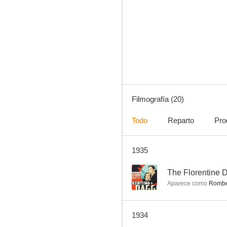
The Florentine Dagger
--
Filmografía (20)
Todo
Reparto
Pro
1935
I Sell Anything
--
--
The Florentine 
Aparece como
Romber
1934