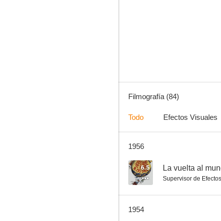
El talismán
7.4
Filmografía (84)
Todo
Efectos Visuales
1956
La gran jornada
7.2
6.5
La vuelta al mun
Supervisor de Efecto
1954