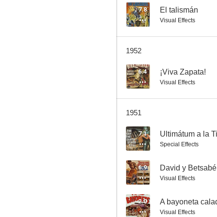
7.8
El talismán
Visual Effects
De ilusión también se vive
1952
7.0
6.4
¡Viva Zapata!
Visual Effects
1951
7.1
Ultimátum a la T
Special Effects
Mercado de ladrones
6.9
David y Betsabé
7.0
Visual Effects
2.0
A bayoneta cala
Visual Effects