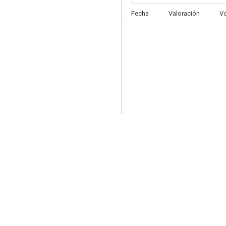
Fecha
Valoración
V
Alma rebelde
6.6
Que el cielo la juzgue
6.5