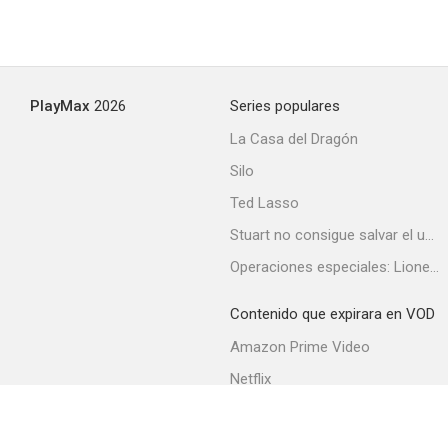
PlayMax
2026
Series populares
La profesora se divierte
La Casa del Dragón
--
Silo
Ted Lasso
Stuart no consigue salvar el universo
Operaciones especiales: Lioness
Contenido que expirara en VOD
Amazon Prime Video
Lazos humanos
Netflix
--
Filmin
Movistar+