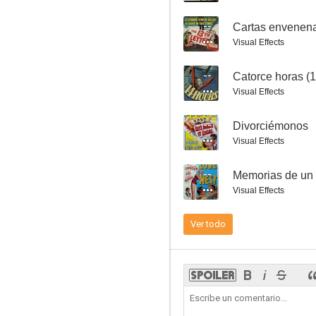
--
Cartas envenen
Visual Effects
--
Catorce horas (1
Cielo amarillo
Visual Effects
7.0
--
Divorciémonos
Visual Effects
--
Memorias de un
Visual Effects
Ver todo
¿Ángel o diablo?
7.0