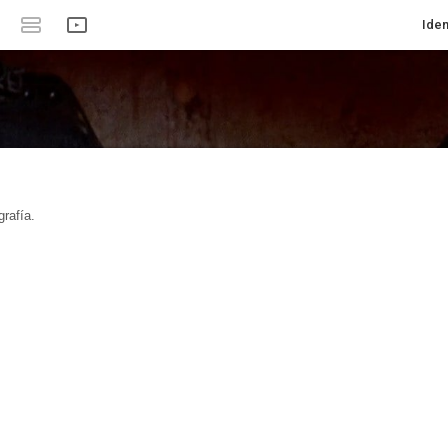
Iden
rafía.