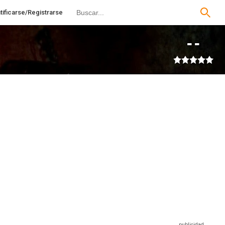
tificarse/Registrarse
--