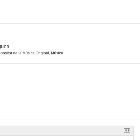
guna
ositor de la Música Original
,
Música