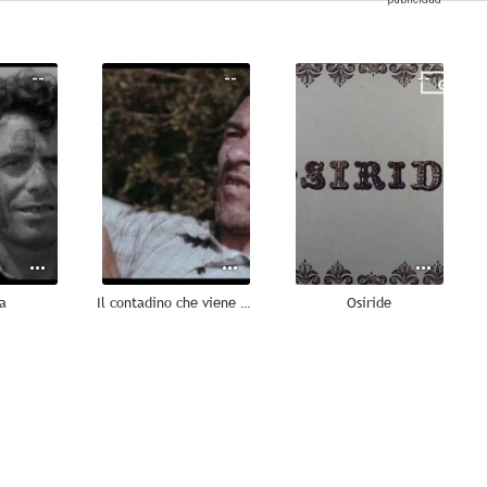
--
--
--
a
Il contadino che viene dal mare
Osiride
--
--