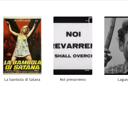
--
--
La bambola di Satana
Noi prevarremo
Lagun
--
--