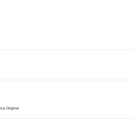
Y vino un hombre
Avventura al motel
Donne di L
ica Original