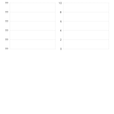
???
10
???
8
???
6
???
4
???
2
???
0