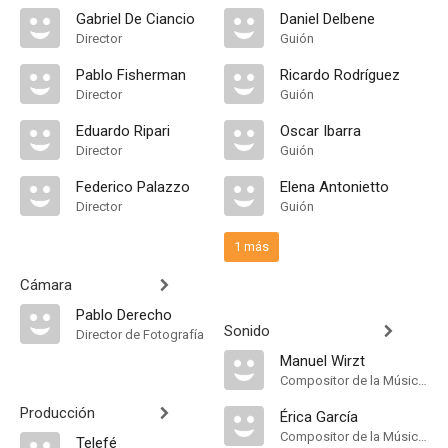
Gabriel De Ciancio
Daniel Delbene
Director
Guión
Pablo Fisherman
Ricardo Rodríguez
Director
Guión
Eduardo Ripari
Oscar Ibarra
Director
Guión
Federico Palazzo
Elena Antonietto
Director
Guión
1 más
Cámara
Pablo Derecho
Sonido
Director de Fotografía
Manuel Wirzt
Compositor de la Música Original
Producción
Érica García
Compositor de la Música Original
Telefé