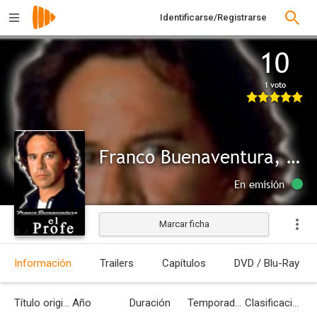
Identificarse/Registrarse
10
1 voto
Franco Buenaventura, el profe
En emisión
Marcar ficha
Información
Trailers
Capítulos
DVD / Blu-Ray
Título original
Año
Duración
Temporadas
Clasificación por edades