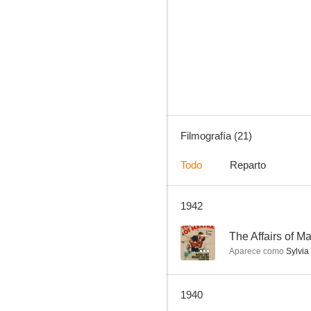
En este mundo traidor
--
Filmografía (21)
Todo
Reparto
1942
Midnight Taxi
--
--
The Affairs of M
Aparece como
Sylvia
1940