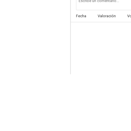
Fecha
Valoración
V
La huella del pasado
--
Bolero