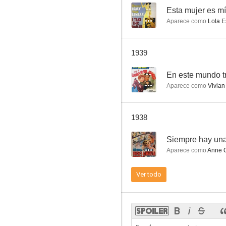
--
Esta mujer es m
Aparece como
Lola E
El poder invisible
1939
--
--
En este mundo t
Aparece como
Vivian
1938
--
Siempre hay una
Aparece como
Anne 
El hombre sin rostro
Ver todo
--